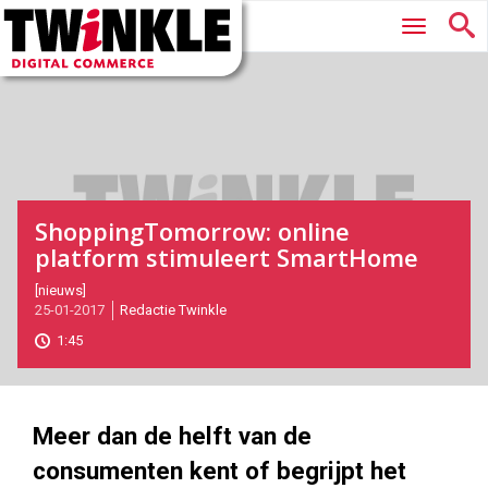
Twinkle
Hoofdmenu
|
Digital
Commerce
ShoppingTomorrow: online
platform stimuleert SmartHome
2017-
[nieuws]
25-01-2017
Redactie Twinkle
01-
25T13:20:00
1:45
2017-
05-
28
180
101
Meer dan de helft van de
consumenten kent of begrijpt het