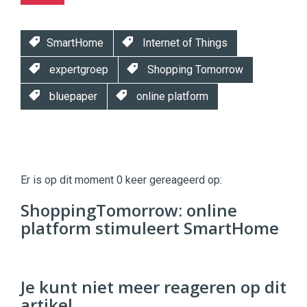
SmartHome
Internet of Things
expertgroep
Shopping Tomorrow
bluepaper
online platform
Twinkle
Twinkle
|
Er is op dit moment 0 keer gereageerd op:
Digital
Commerce
https://twinklemagazine.nl
ShoppingTomorrow: online
platform stimuleert SmartHome
96
54
Je kunt niet meer reageren op dit
artikel.