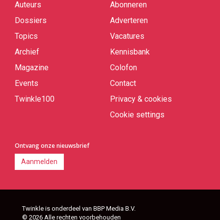
Auteurs
Abonneren
Quick
links
Dossiers
Adverteren
Topics
Vacatures
Archief
Kennisbank
Magazine
Colofon
Events
Contact
Twinkle100
Privacy & cookies
Cookie settings
Ontvang onze nieuwsbrief
Aanmelden
Twinkle is onderdeel van BBP Media B.V.
© 2026 Alle rechten voorbehouden