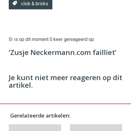
click & bricks
Twinkle
Twinkle
|
Er is op dit moment 0 keer gereageerd op:
Digital
Commerce
https://twinklemagazine.nl
‘Zusje Neckermann.com failliet’
96
54
Je kunt niet meer reageren op dit
artikel.
Gerelateerde artikelen: