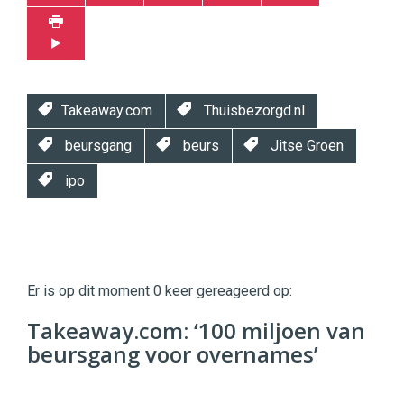
Takeaway.com
Thuisbezorgd.nl
beursgang
beurs
Jitse Groen
ipo
Twinkle
Twinkle
|
Er is op dit moment 0 keer gereageerd op:
Digital
Commerce
https://twinklemagazine.nl
Takeaway.com: ‘100 miljoen van
beursgang voor overnames’
96
54