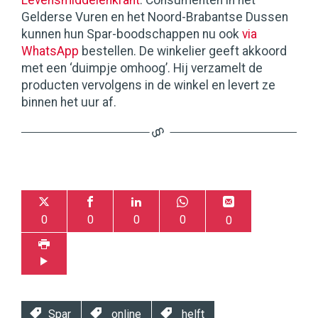
Levensmiddelenkrant
. Consumenten in het
Gelderse Vuren en het Noord-Brabantse Dussen
kunnen hun Spar-boodschappen nu ook
via
WhatsApp
bestellen. De winkelier geeft akkoord
met een ‘duimpje omhoog’. Hij verzamelt de
producten vervolgens in de winkel en levert ze
binnen het uur af.
0
0
0
0
0
Spar
online
helft