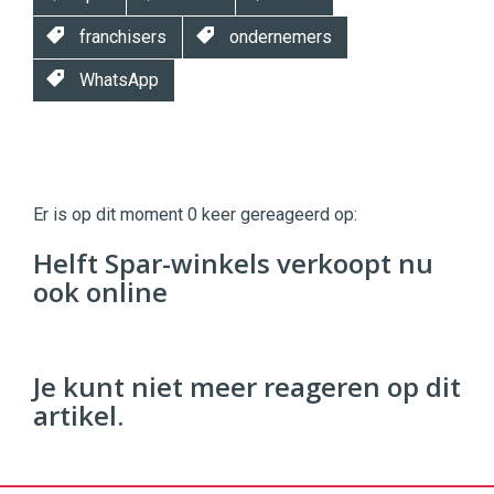
franchisers
ondernemers
WhatsApp
Twinkle
Twinkle
|
Er is op dit moment 0 keer gereageerd op:
Digital
Commerce
https://twinklemagazine.nl
Helft Spar-winkels verkoopt nu
ook online
96
54
Je kunt niet meer reageren op dit
artikel.