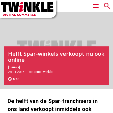
Twinkle
Hoofdmenu
|
Digital
Commerce
Helft Spar-winkels verkoopt nu ook
online
2016-
[nieuws]
28-01-2016
Redactie Twinkle
01-
28T08:56:00
0:48
2017-
05-
27
180
101
De helft van de Spar-franchisers in
ons land verkoopt inmiddels ook