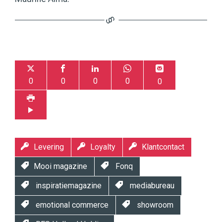
0
0
0
0
0
Levering
Loyalty
Klantcontact
Mooi magazine
Fonq
inspiratiemagazine
mediabureau
emotional commerce
showroom