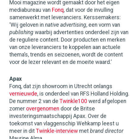
Mooi magazine wordt gemaakt door het eigen
mediabureau van
Fonq
, dat voor de invulling
samenwerkt met leveranciers. Kerssemakers:
‘Wij geloven in
native advertising
, een vorm van
publishing
waarbij advertenties onderdeel zijn van
de reguliere content. Door producten en merken
van onze leveranciers te koppelen aan actuele
thema’s, trends en seizoenen, wordt de content
voor de lezer relevant en de moeite waard.’
Apax
Fonq, dat zijn showroom in Utrecht onlangs
vernieuwde
, is onderdeel van RFS Holland Holding.
De nummer 2 van de
Twinkle100
werd afgelopen
zomer
overgenomen
door de Britse
investeringsmaatschappij Apax. Over de
toekomst van vlaggenschip Wehkamp leest u
meer in dit
Twinkle-interview
met
brand director
Maurine Alma.