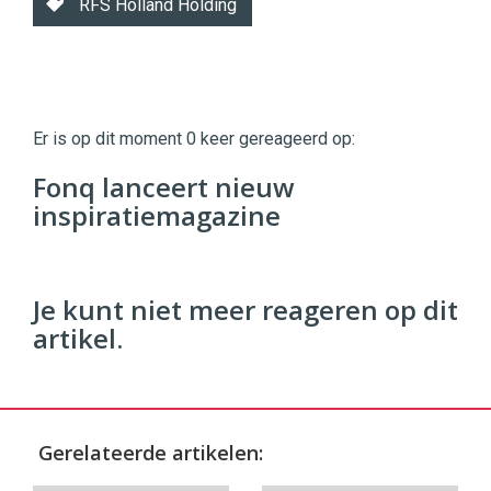
RFS Holland Holding
Twinkle
Twinkle
|
Er is op dit moment 0 keer gereageerd op:
Digital
Commerce
https://twinklemagazine.nl
Fonq lanceert nieuw
inspiratiemagazine
96
54
Je kunt niet meer reageren op dit
artikel.
Gerelateerde artikelen: