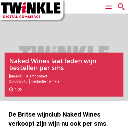
Twinkle
Hoofdmenu
|
Digital
Commerce
Naked Wines laat leden wijn
bestellen per sms
2015-
[nieuws]
Klantcontact
25-08-2015
Redactie Twinkle
08-
25T14:29:00
1:06
2017-
05-
27
180
101
De Britse wijnclub Naked Wines
verkoopt zijn wijn nu ook per sms.