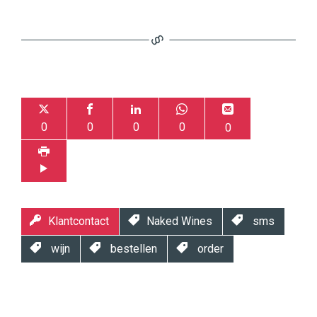
0
0
0
0
0
Klantcontact
Naked Wines
sms
wijn
bestellen
order
Twinkle
Twinkle