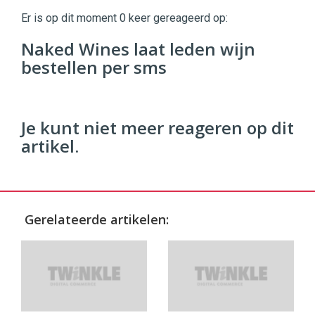
|
Er is op dit moment 0 keer gereageerd op:
Digital
Commerce
https://twinklemagazine.nl
Naked Wines laat leden wijn
bestellen per sms
96
54
Je kunt niet meer reageren op dit
artikel.
Gerelateerde artikelen: