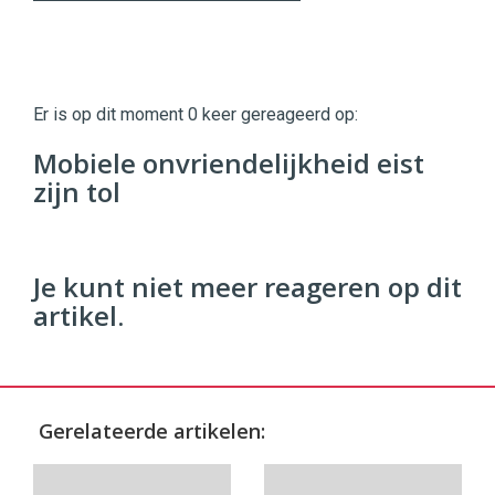
Twinkle
Twinkle
|
Er is op dit moment 0 keer gereageerd op:
Digital
Commerce
https://twinklemagazine.nl
Mobiele onvriendelijkheid eist
zijn tol
96
54
Je kunt niet meer reageren op dit
artikel.
Gerelateerde artikelen: