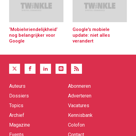
‘Mobielvriendelijkheid’
Google's mobiele
nog belangrijker voor
update: niet alles
Google
verandert
Auteurs
Abonneren
Quick
links
Dossiers
Adverteren
Topics
Vacatures
Archief
Kennisbank
Magazine
Colofon
Events
Contact