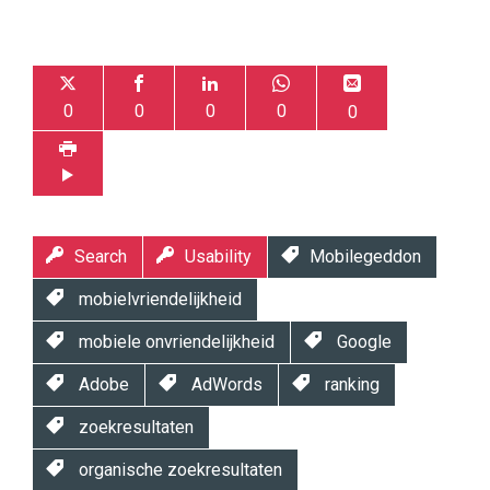
0
0
0
0
0
Search
Usability
Mobilegeddon
mobielvriendelijkheid
mobiele onvriendelijkheid
Google
Adobe
AdWords
ranking
zoekresultaten
organische zoekresultaten