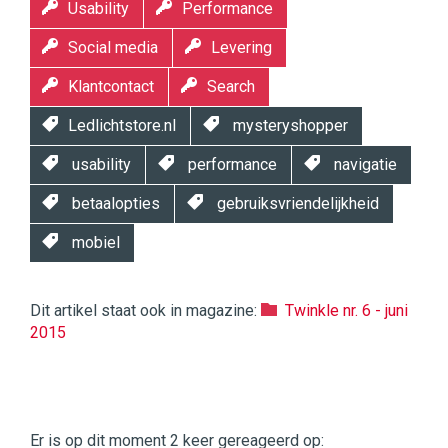
Usability
Performance
Social media
Levering
Klantcontact
Search
Ledlichtstore.nl
mysteryshopper
usability
performance
navigatie
betaalopties
gebruiksvriendelijkheid
mobiel
Dit artikel staat ook in magazine:
Twinkle nr. 6 - juni
2015
Twinkle
Twinkle
|
Er is op dit moment 2 keer gereageerd op: