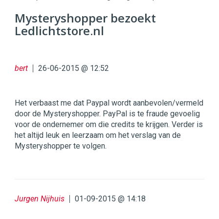
Digital
Commerce
https://twinklemagazine.nl
Mysteryshopper bezoekt
Ledlichtstore.nl
96
54
bert
26-06-2015 @ 12:52
Het verbaast me dat Paypal wordt aanbevolen/vermeld
door de Mysteryshopper. PayPal is te fraude gevoelig
voor de ondernemer om die credits te krijgen. Verder is
het altijd leuk en leerzaam om het verslag van de
Mysteryshopper te volgen.
Jurgen Nijhuis
01-09-2015 @ 14:18