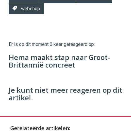
webshop
Twinkle
Twinkle
|
Er is op dit moment 0 keer gereageerd op:
Digital
Commerce
https://twinklemagazine.nl
Hema maakt stap naar Groot-
Brittannië concreet
96
54
Je kunt niet meer reageren op dit
artikel.
Gerelateerde artikelen: