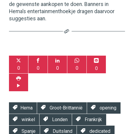
de gewenste aankopen te doen. Banners in
Hema’s entertainmenthoekje dragen daarvoor
suggesties aan.
0
0
0
0
0
Hema
Groot-Brittannië
opening
winkel
Londen
Frankrijk
Spanje
Duitsland
dedicated