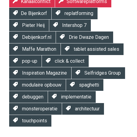
Kanaalconflict
Softwareplatforms
De Bijenkorf
replatforming
Pieter Heij
Intershop 7
Debijenkorf.nl
Drie Dwaze Dagen
Maffe Marathon
tablet assisted sales
pop-up
click & collect
Inspiration Magazine
Selfridges Group
modulaire opbouw
spaghetti
debuggen
implementatie
monsteroperatie
architectuur
touchpoints