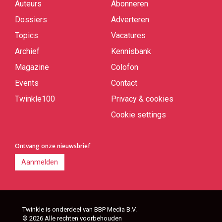
Auteurs
Abonneren
Quick
links
Dossiers
Adverteren
Topics
Vacatures
Archief
Kennisbank
Magazine
Colofon
Events
Contact
Twinkle100
Privacy & cookies
Cookie settings
Ontvang onze nieuwsbrief
Aanmelden
Twinkle is onderdeel van BBP Media B.V.
© 2026 Alle rechten voorbehouden