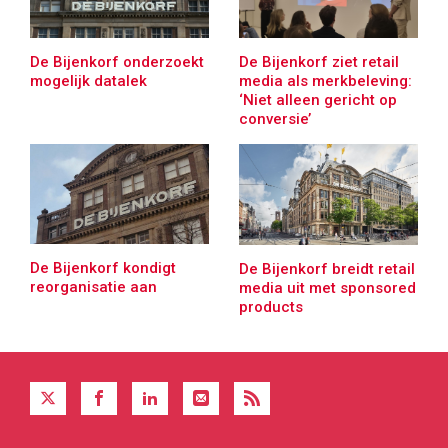
De Bijenkorf onderzoekt
De Bijenkorf ziet retail
mogelijk datalek
media als merkbeleving:
‘Niet alleen gericht op
conversie’
De Bijenkorf kondigt
De Bijenkorf breidt retail
reorganisatie aan
media uit met sponsored
products