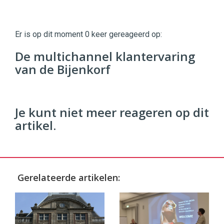
Twinkle
Twinkle
|
Er is op dit moment 0 keer gereageerd op:
Digital
Commerce
https://twinklemagazine.nl
De multichannel klantervaring
van de Bijenkorf
96
54
Je kunt niet meer reageren op dit
artikel.
Gerelateerde artikelen: