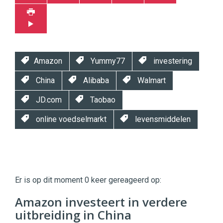
Amazon
Yummy77
investering
China
Alibaba
Walmart
JD.com
Taobao
online voedselmarkt
levensmiddelen
Twinkle
Twinkle
|
Er is op dit moment 0 keer gereageerd op:
Digital
Commerce
https://twinklemagazine.nl
Amazon investeert in verdere
uitbreiding in China
96
54