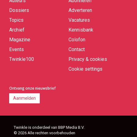
Auteurs
Abonneren
Quick
links
Dossiers
Adverteren
Topics
Vacatures
Archief
Kennisbank
Magazine
Colofon
Events
Contact
Twinkle100
Privacy & cookies
Cookie settings
Ontvang onze nieuwsbrief
Aanmelden
Twinkle is onderdeel van BBP Media B.V.
© 2026 Alle rechten voorbehouden