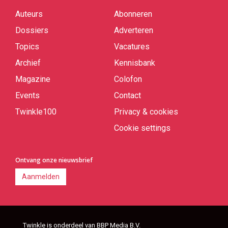
Auteurs
Abonneren
Quick
links
Dossiers
Adverteren
Topics
Vacatures
Archief
Kennisbank
Magazine
Colofon
Events
Contact
Twinkle100
Privacy & cookies
Cookie settings
Ontvang onze nieuwsbrief
Aanmelden
Twinkle is onderdeel van BBP Media B.V.