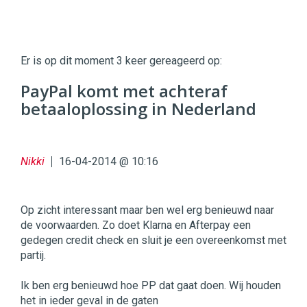
Twinkle
Twinkle
|
Er is op dit moment 3 keer gereageerd op:
Digital
Commerce
https://twinklemagazine.nl
PayPal komt met achteraf
betaaloplossing in Nederland
96
54
Nikki
16-04-2014 @ 10:16
Op zicht interessant maar ben wel erg benieuwd naar
de voorwaarden. Zo doet Klarna en Afterpay een
gedegen credit check en sluit je een overeenkomst met
partij.
Ik ben erg benieuwd hoe PP dat gaat doen. Wij houden
het in ieder geval in de gaten