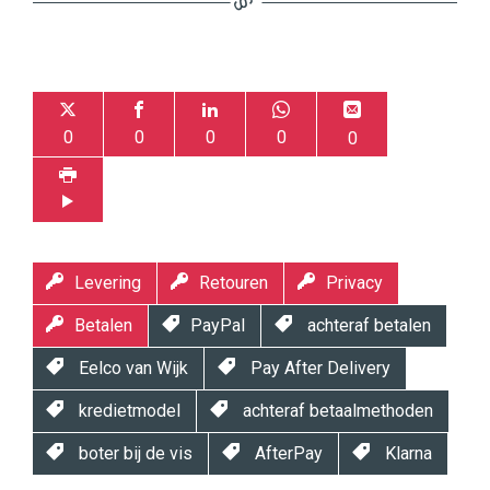
0
0
0
0
0
Levering
Retouren
Privacy
Betalen
PayPal
achteraf betalen
Eelco van Wijk
Pay After Delivery
kredietmodel
achteraf betaalmethoden
boter bij de vis
AfterPay
Klarna