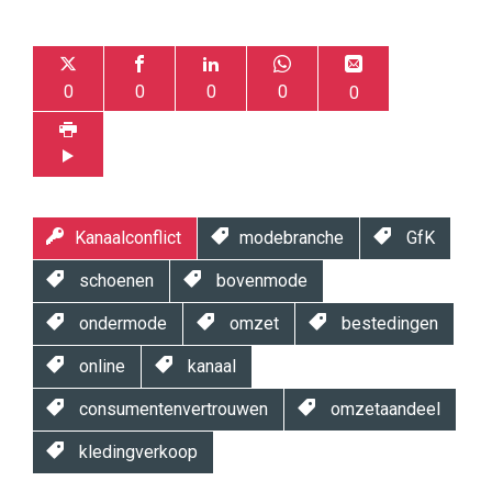
0
0
0
0
0
Kanaalconflict
modebranche
GfK
schoenen
bovenmode
ondermode
omzet
bestedingen
online
kanaal
consumentenvertrouwen
omzetaandeel
kledingverkoop