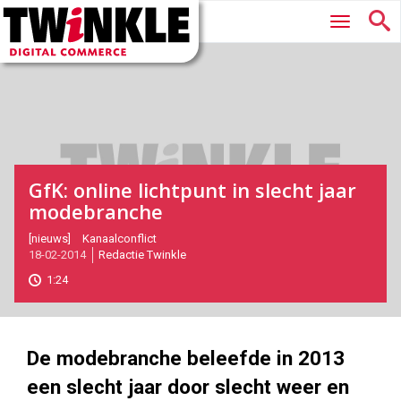
Twinkle
Hoofdmenu
|
Digital
Commerce
GfK: online lichtpunt in slecht jaar
modebranche
2014-
[nieuws]
Kanaalconflict
18-02-2014
Redactie Twinkle
02-
18T17:02:00
1:24
2017-
11-
08
180
101
De modebranche beleefde in 2013
een slecht jaar door slecht weer en