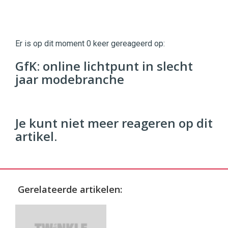
Twinkle
Twinkle
|
Er is op dit moment 0 keer gereageerd op:
Digital
Commerce
https://twinklemagazine.nl
GfK: online lichtpunt in slecht
jaar modebranche
96
54
Je kunt niet meer reageren op dit
artikel.
Gerelateerde artikelen: