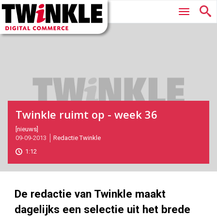
Twinkle
Hoofdmenu
|
Digital
Commerce
Twinkle ruimt op - week 36
2013-
[nieuws]
09-09-2013
Redactie Twinkle
09-
09T08:51:00
1:12
2017-
05-
27
180
101
De redactie van Twinkle maakt
dagelijks een selectie uit het brede