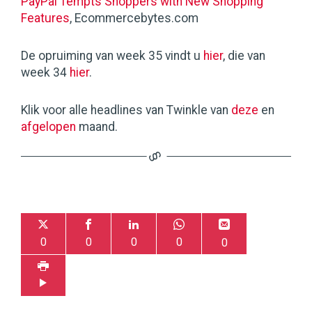
PayPal Tempts Shoppers with New Shopping
Features
, Ecommercebytes.com
De opruiming van week 35 vindt u
hier
, die van
week 34
hier
.
Klik voor alle headlines van Twinkle van
deze
en
afgelopen
maand.
0
0
0
0
0