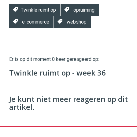
Twinkle ruimt op
opruiming
e-commerce
webshop
Twinkle
Twinkle
|
Er is op dit moment 0 keer gereageerd op:
Digital
Commerce
https://twinklemagazine.nl
Twinkle ruimt op - week 36
96
54
Je kunt niet meer reageren op dit
artikel.