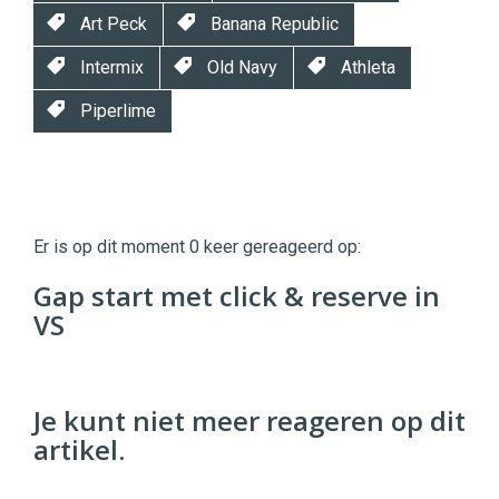
Art Peck
Banana Republic
Intermix
Old Navy
Athleta
Piperlime
Twinkle
Twinkle
|
Er is op dit moment 0 keer gereageerd op:
Digital
Commerce
https://twinklemagazine.nl
Gap start met click & reserve in
VS
96
54
Je kunt niet meer reageren op dit
artikel.