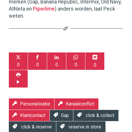
merken (Gap, Banana Republic, Intermix, Old Navy,
Athleta en
Piperlime
) anders worden, laat Peck
weten.
0
0
0
0
0
Personalisatie
Kanaalconflict
Klantcontact
Gap
click & collect
click & reserve
reserve in store