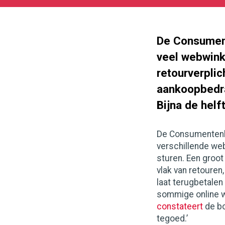
11-
11
180
101
De Consument
veel webwink
retourverplic
aankoopbedrag
Bijna de helf
De Consumentenbo
verschillende web
sturen. Een groot
vlak van retouren
laat terugbetalen
sommige online w
constateert
de bo
tegoed.’