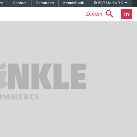
en
Contact
Vacatures
Kennisbank
© BBP Media B.V.
Zoeken
Nieuwsb