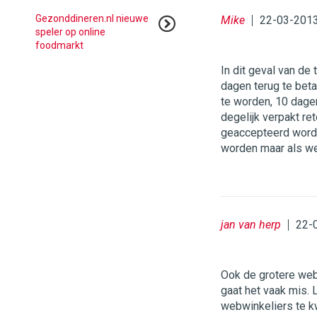
Gezonddineren.nl nieuwe
Mike
22-03-2013
speler op online
foodmarkt
In dit geval van de
dagen terug te bet
te worden, 10 dagen
degelijk verpakt re
geaccepteerd wordt.
worden maar als we
jan van herp
22-
Ook de grotere webw
gaat het vaak mis. 
webwinkeliers te k