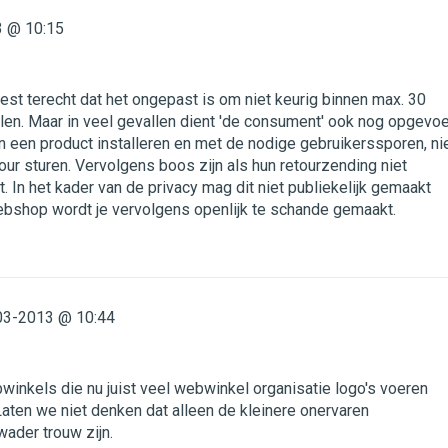
 @ 10:15
 test terecht dat het ongepast is om niet keurig binnen max. 30
alen. Maar in veel gevallen dient 'de consument' ook nog opgevo
 een product installeren en met de nodige gebruikerssporen, ni
tour sturen. Vervolgens boos zijn als hun retourzending niet
 In het kader van de privacy mag dit niet publiekelijk gemaakt
bshop wordt je vervolgens openlijk te schande gemaakt.
03-2013 @ 10:44
inkels die nu juist veel webwinkel organisatie logo's voeren
Laten we niet denken dat alleen de kleinere onervaren
wader trouw zijn.