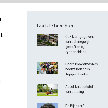
t
Laatste berichten
lt
Ook klantgegevens
van bol mogelijk
getroffen bij
cyberincident
Hoorn Bloommasters
neemt belang in
Topgeschenken
e
Accell krijgt uitstel
van betaling
De Bijenkorf