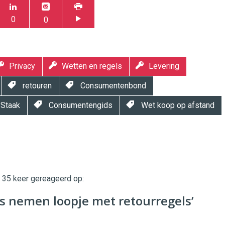
0
0
Privacy
Wetten en regels
Levering
retouren
Consumentenbond
 Staak
Consumentengids
Wet koop op afstand
t 35 keer gereageerd op:
twinklemagazine.nl
s nemen loopje met retourregels’