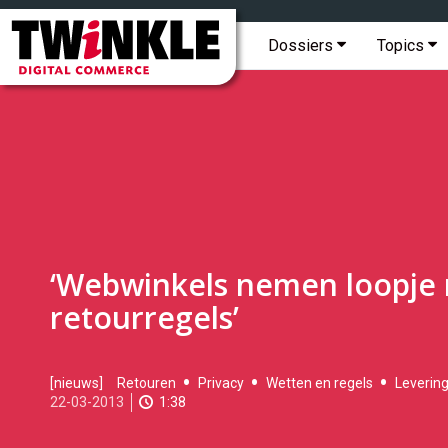
Topmenu
Twinkle
|
Hoofdmenu
Dossiers
Topics
Digital
Commerce
‘Webwinkels nemen loopje
retourregels’
2013-
[nieuws]
Retouren
Privacy
Wetten en regels
Leverin
03-
22-03-2013
1:38
22T08:48:00
2017-