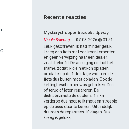
Recente reacties
n
Mysteryshopper bezoekt Upway
Nicole Spiering
07-08-2026 @ 01:51
Leuk geschreven! Ik had minder geluk,
p
kreeg een fiets met veel mankementen
en geen verwijzing naar een dealer,
zoals beloofd. De accu ging niet uit het
frame, zodat ik die niet kon opladen
omdat ik op de 1ste etage woon en de
fiets dus buiten moet opladen. Ook de
kettingbeschermer was gebroken. Dus
of terug of laten repareren. De
dichtsbijzijnste de dealer is 4,5 km
verderop dus hoopte ik met één streepje
op de accu daar te komen. Uiteindelijk
duurden de reparaties 10 dagen. Dus
kreeg ik gelukk...