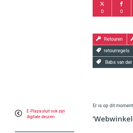
0
0
Retouren
retourregels
Babs van der
Twinkle
Twinkle
|
Digital
Er is op dit momen
Commerce
https://
E-Plaza sluit ook zijn
‘Webwinkel
digitale deuren
96
54