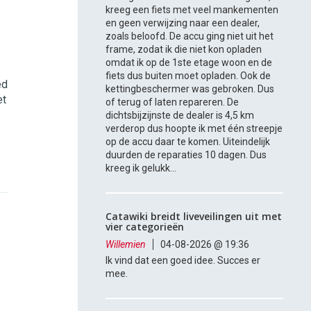
kreeg een fiets met veel mankementen
en geen verwijzing naar een dealer,
zoals beloofd. De accu ging niet uit het
frame, zodat ik die niet kon opladen
omdat ik op de 1ste etage woon en de
fiets dus buiten moet opladen. Ook de
ed
kettingbeschermer was gebroken. Dus
et
of terug of laten repareren. De
dichtsbijzijnste de dealer is 4,5 km
verderop dus hoopte ik met één streepje
op de accu daar te komen. Uiteindelijk
duurden de reparaties 10 dagen. Dus
kreeg ik gelukk...
Catawiki breidt liveveilingen uit met
vier categorieën
Willemien
04-08-2026 @ 19:36
Ik vind dat een goed idee. Succes er
mee.