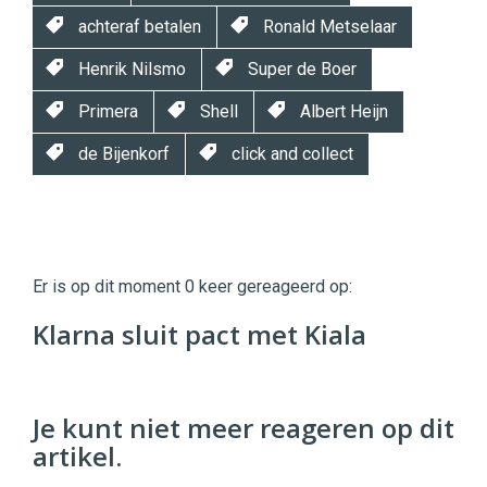
achteraf betalen
Ronald Metselaar
Henrik Nilsmo
Super de Boer
Primera
Shell
Albert Heijn
de Bijenkorf
click and collect
Twinkle
Twinkle
|
Er is op dit moment 0 keer gereageerd op:
Digital
Commerce
https://twinklemagazine.nl
Klarna sluit pact met Kiala
96
54
Je kunt niet meer reageren op dit
artikel.