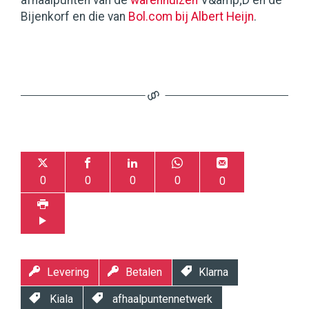
afhaalpunten van de
warenhuizen
V&amp;D en de
Bijenkorf en die van
Bol.com bij Albert Heijn
.
0
0
0
0
0
Levering
Betalen
Klarna
Kiala
afhaalpuntennetwerk