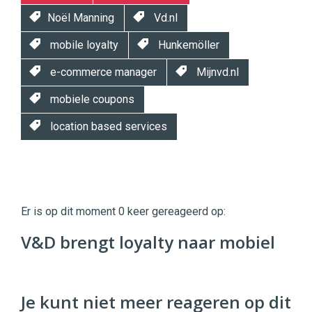
Noël Manning
Vd.nl
mobile loyalty
Hunkemöller
e-commerce manager
Mijnvd.nl
mobiele coupons
location based services
Twinkle
Twinkle
|
Er is op dit moment 0 keer gereageerd op:
Digital
Commerce
https://twinklemagazine.nl
V&D brengt loyalty naar mobiel
96
54
Je kunt niet meer reageren op dit