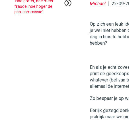
'Hoe groter, hoe meer
Michael
22-09-2
fraude, hoe hoger de
psp-commissie'
Op zich een leuk i
je wel niet hebben 
dag in huis te hebb
hebben?
En als je echt zovee
print de goedkoopst
whatever (bel van 
allemaal de internetp
Zo bespaar je op wa
Eerlijk gezegd denk 
praktijk maar weini