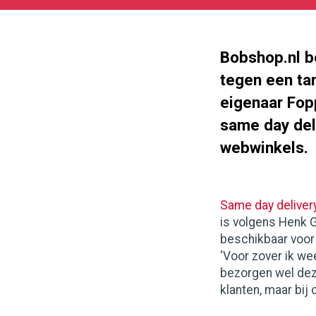
11-
11
213
116
Bobshop.nl b
tegen een tar
eigenaar Fop
same day deli
webwinkels.
Same day deliver
is volgens Henk
beschikbaar voor
‘Voor zover ik we
bezorgen wel dez
klanten, maar bi