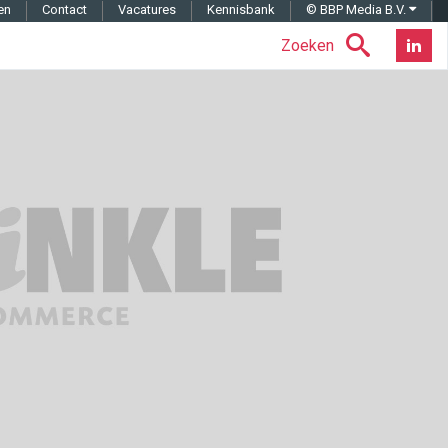
en
Contact
Vacatures
Kennisbank
© BBP Media B.V.
Zoeken
Nieuwsb