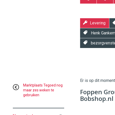
Levering
Henk Ganke
bezorgvenst
Twinkle
Twinkle
|
Digital
Er is op dit momen
Commerce
https://
Marktplaats Tegoed nog
Foppen Gro
maar zes weken te
gebruiken
96
54
Bobshop.nl