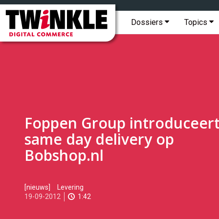
Topmenu
Twinkle
|
Hoofdmenu
Dossiers
Topics
Digital
Commerce
Foppen Group introduceer
same day delivery op
Bobshop.nl
2012-
[nieuws]
Levering
09-
19-09-2012
1:42
19T11:14:00
2017-