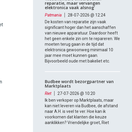
reparatie, maar vervangen
elektronica vaak alsnog’
Patmania
28-07-2026 @ 12:24
De kosten van reparatie zijn vaak
et
significant hoger dan het aanschaffen
van nieuwe apparatuur. Daardoor heeft
het geen enkele zin om te repareren. We
moeten terug gaan in de tijd dat
elektronica gewoonweg minimaal 10
jaar mee moet kunnen gaan.
Bijvoorbeeld oude met bakeliet etc.
Budbee wordt bezorgpartner van
n
Marktplaats
Riet
27-07-2026 @ 10:20
Ik ben verkoper op Marktplaats, maar
kan niet leveren via Budbee, de afstand
naar A.H. is veel te ver. Hoe kan ik
voorkomen dat klanten die keuze
aanklikken? Vriendelijke groet, Riet