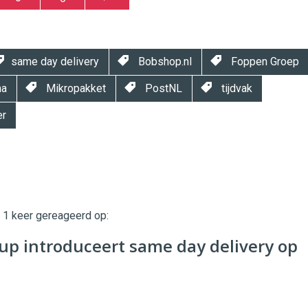
same day delivery
Bobshop.nl
Foppen Groep
ma
Mikropakket
PostNL
tijdvak
er
t 1 keer gereageerd op:
twinklemagazine.nl
up introduceert same day delivery op