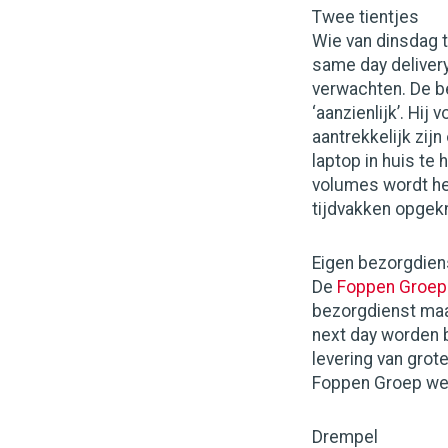
Twee tientjes
Wie van dinsdag t
same day delivery
verwachten. De b
‘aanzienlijk’. Hij
aantrekkelijk zij
laptop in huis te 
volumes wordt he
tijdvakken opgekn
Eigen bezorgdien
De
Foppen Groep
bezorgdienst maa
next day worden b
levering van grot
Foppen Groep we
Drempel