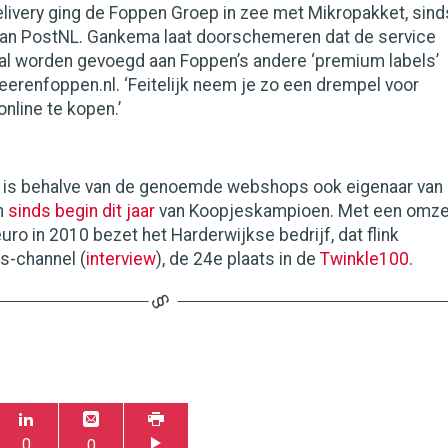
livery ging de Foppen Groep in zee met Mikropakket, sind
an PostNL. Gankema laat doorschemeren dat de service
zal worden gevoegd aan Foppen’s andere ‘premium labels’
erenfoppen.nl. ‘Feitelijk neem je zo een drempel voor
line te kopen.’
 is behalve van de genoemde webshops ook eigenaar van
n
sinds begin dit jaar
van Koopjeskampioen. Met een omze
uro in 2010 bezet het Harderwijkse bedrijf, dat flink
ss-channel (
interview
), de 24e plaats in de
Twinkle100
.
0
0