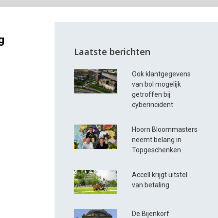
g
Laatste berichten
Ook klantgegevens
van bol mogelijk
getroffen bij
cyberincident
Hoorn Bloommasters
neemt belang in
Topgeschenken
Accell krijgt uitstel
van betaling
De Bijenkorf