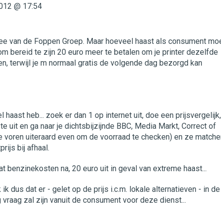
012 @ 17:54
dee van de Foppen Groep. Maar hoeveel haast als consument mo
om bereid te zijn 20 euro meer te betalen om je printer dezelfde
en, terwijl je m normaal gratis de volgende dag bezorgd kan
l haast heb... zoek er dan 1 op internet uit, doe een prijsvergelijk,
e uit en ga naar je dichtsbijzijnde BBC, Media Markt, Correct of
te voren uiteraard even om de voorraad te checken) en ze matche
rijs bij afhaal.
t benzinekosten na, 20 euro uit in geval van extreme haast...
ik dus dat er - gelet op de prijs i.c.m. lokale alternatieven - in de
g vraag zal zijn vanuit de consument voor deze dienst...