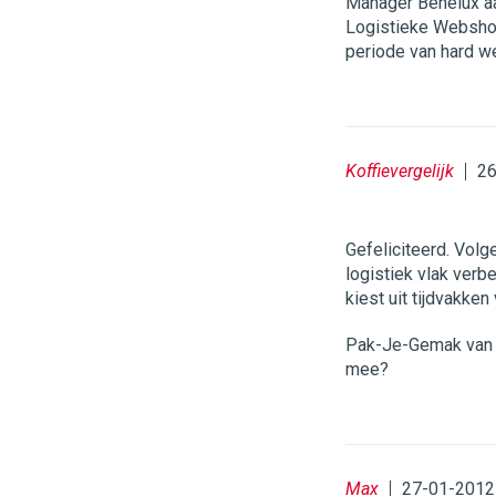
Manager Benelux aa
Logistieke Webshop 
periode van hard w
Koffievergelijk
26
Gefeliciteerd. Volg
logistiek vlak verbe
kiest uit tijdvakke
Pak-Je-Gemak van Po
mee?
Max
27-01-2012