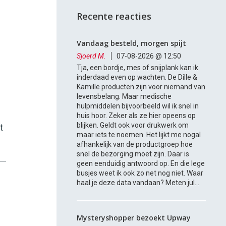
Recente reacties
Vandaag besteld, morgen spijt
Sjoerd M.
07-08-2026 @ 12:50
Tja, een bordje, mes of snijplank kan ik
inderdaad even op wachten. De Dille &
Kamille producten zijn voor niemand van
levensbelang. Maar medische
hulpmiddelen bijvoorbeeld wil ik snel in
huis hoor. Zeker als ze hier opeens op
blijken. Geldt ook voor drukwerk om
t
maar iets te noemen. Het lijkt me nogal
afhankelijk van de productgroep hoe
snel de bezorging moet zijn. Daar is
geen eenduidig antwoord op. En die lege
busjes weet ik ook zo net nog niet. Waar
haal je deze data vandaan? Meten jul...
Mysteryshopper bezoekt Upway