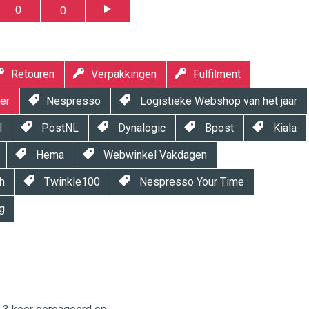
0
0
Retouren
Verpakkingen
Fulfilment
er
Nespresso
Logistieke Webshop van het jaar
l
PostNL
Dynalogic
Bpost
Kiala
Hema
Webwinkel Vakdagen
h
Twinkle100
Nespresso Your Time
g