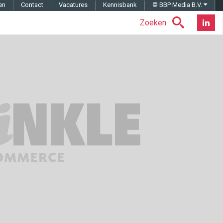
en
Contact
Vacatures
Kennisbank
© BBP Media B.V.
Zoeken
Nieuwsb