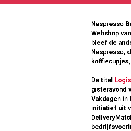
27
180
101
Nespresso Be
Webshop van 
bleef de and
Nespresso, d
koffiecupjes,
De titel
Logis
gisteravond 
Vakdagen in 
initiatief ui
DeliveryMatc
bedrijfsvoeri