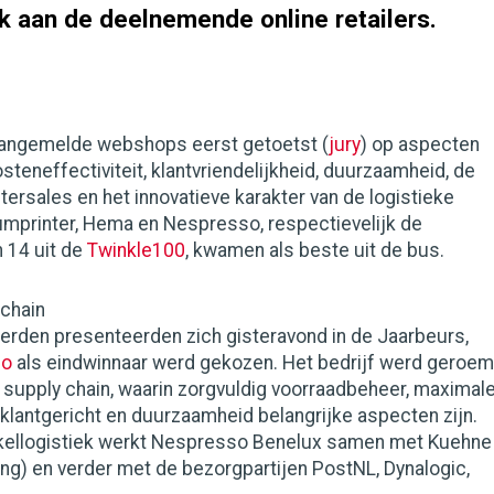
k aan de deelnemende online retailers.
 aangemelde webshops eerst getoetst (
jury
) op aspecten
 kosteneffectiviteit, klantvriendelijkheid, duurzaamheid, de
ftersales en het innovatieve karakter van de logistieke
umprinter, Hema en Nespresso, respectievelijk de
 14 uit de
Twinkle100
, kwamen als beste uit de bus.
chain
erden presenteerden zich gisteravond in de Jaarbeurs,
so
als eindwinnaar werd gekozen. Het bedrijf werd geroe
 supply chain, waarin zorgvuldig voorraadbeheer, maximal
klantgericht en duurzaamheid belangrijke aspecten zijn.
kellogistiek werkt Nespresso Benelux samen met Kuehne
ng) en verder met de bezorgpartijen PostNL, Dynalogic,