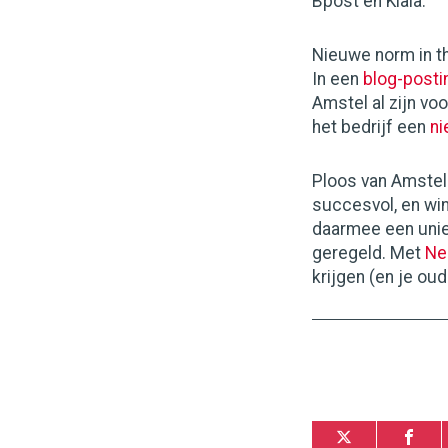
Bpost en Kiala.
Nieuwe norm in th
In een
blog-posti
Amstel al zijn vo
het bedrijf een
ni
Ploos van Amstel
succesvol, en wi
daarmee een uniek
geregeld. Met
Ne
krijgen (en je o