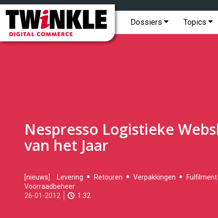
Topmenu
Twinkle
|
Hoofdmenu
Dossiers
Topics
Digital
Commerce
Nespresso Logistieke Web
van het Jaar
2012-
[nieuws]
Levering
Retouren
Verpakkingen
Fulfilment
01-
Voorraadbeheer
26T10:21:00
26-01-2012
1:32
2017-
05-