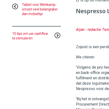
Er is op dit momen
Commerce
https://
Tablet voor Wehkamp-
Nespresso 
omzet veel belangrijker
dan mobieltje
96
54
Arjan - redactie Twi
10 tips om uw cashflow
te stimuleren
Zojuist is een pers
We citeren:
'Volgens de jury h
en back-office orga
fulfilment en distri
dat deze logistiek
Nespresso voor de j
'Bij het in ontvang
Procurement Direct