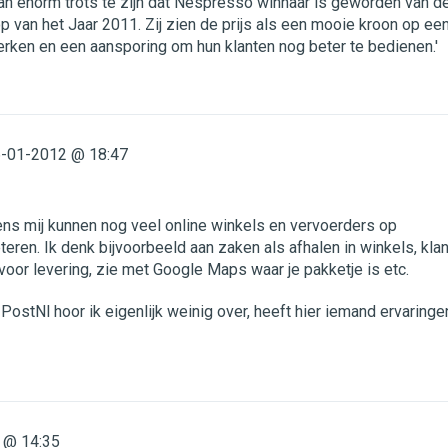
n enorm trots te zijn dat Nespresso winnaar is geworden van d
van het Jaar 2011. Zij zien de prijs als een mooie kroon op ee
erken en een aansporing om hun klanten nog beter te bedienen.'
-01-2012 @ 18:47
ens mij kunnen nog veel online winkels en vervoerders op
teren. Ik denk bijvoorbeeld aan zaken als afhalen in winkels, klan
n voor levering, zie met Google Maps waar je pakketje is etc.
stNl hoor ik eigenlijk weinig over, heeft hier iemand ervaringe
 @ 14:35