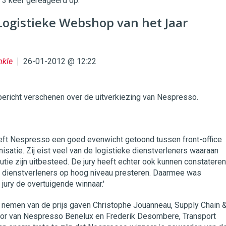
t 3 keer gereageerd op:
twinklemagazine.nl
Logistieke Webshop van het Jaar
nkle
26-01-2012 @ 12:22
bericht verschenen over de uitverkiezing van Nespresso.
eeft Nespresso een goed evenwicht getoond tussen front-office
nisatie. Zij eist veel van de logistieke dienstverleners waaraan
butie zijn uitbesteed. De jury heeft echter ook kunnen constateren
e dienstverleners op hoog niveau presteren. Daarmee was
ury de overtuigende winnaar.'
st nemen van de prijs gaven Christophe Jouanneau, Supply Chain 
or van Nespresso Benelux en Frederik Desombere, Transport