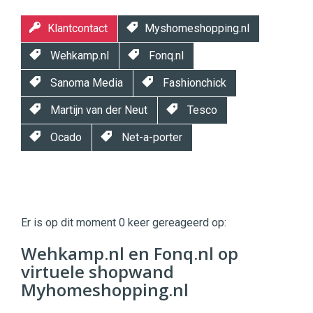
Klantcontact
Myshomeshopping.nl
Wehkamp.nl
Fonq.nl
Sanoma Media
Fashionchick
Martijn van der Neut
Tesco
Ocado
Net-a-porter
Twinkle
Twinkle
|
Er is op dit moment 0 keer gereageerd op:
Digital
Commerce
https://twinklemagazine.nl
Wehkamp.nl en Fonq.nl op
virtuele shopwand
96
54
Myhomeshopping.nl