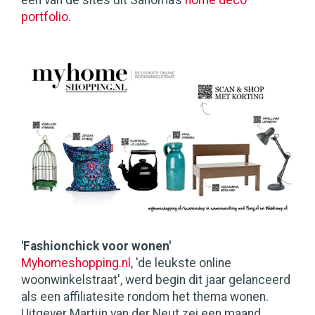
een van de sites uit Sanoma’s
home deco
portfolio
.
'Fashionchick voor wonen'
Myhomeshopping.nl
, 'de leukste online
woonwinkelstraat', werd begin dit jaar gelanceerd
als een affiliatesite rondom het thema wonen.
Uitgever Martijn van der Neut zei een maand