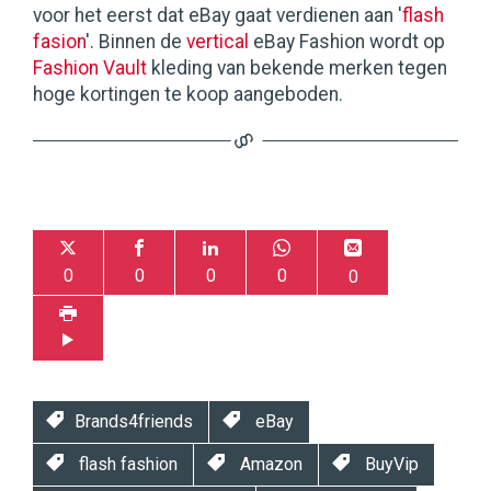
voor het eerst dat eBay gaat verdienen aan '
flash
fasion
'. Binnen de
vertical
eBay Fashion wordt op
Fashion Vault
kleding van bekende merken tegen
hoge kortingen te koop aangeboden.
0
0
0
0
0
Brands4friends
eBay
flash fashion
Amazon
BuyVip