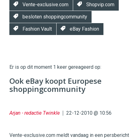
Vente-exclusive.com
Shopvip.com
besloten shoppingcommunity
Fashion Vault
eBay Fashion
Twinkle
Twinkle
|
Er is op dit moment 1 keer gereageerd op:
Digital
Commerce
https://twinklemagazine.nl
Ook eBay koopt Europese
shoppingcommunity
96
54
Arjan - redactie Twinkle
22-12-2010 @ 10:56
Vente-exclusive.com meldt vandaag in een persbericht