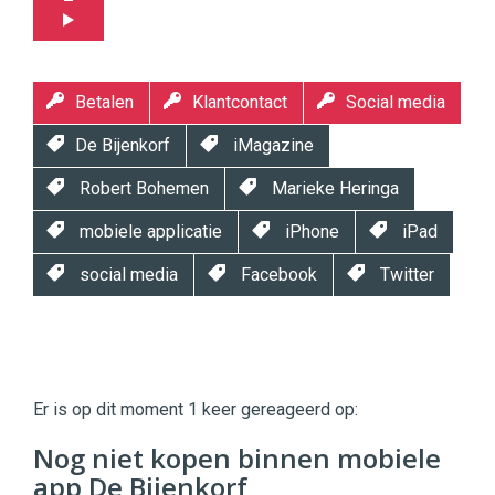
Betalen
Klantcontact
Social media
De Bijenkorf
iMagazine
Robert Bohemen
Marieke Heringa
mobiele applicatie
iPhone
iPad
social media
Facebook
Twitter
Twinkle
Twinkle
|
Er is op dit moment 1 keer gereageerd op:
Digital
Commerce
https://twinklemagazine.nl
Nog niet kopen binnen mobiele
app De Bijenkorf