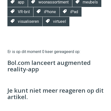
app
woonassortiment
meubels
VR-bril
iPhone
iPad
visualiseren
virtueel
Twinkle
Twinkle
|
Er is op dit moment 0 keer gereageerd op:
Digital
Commerce
https://twinklemagazine.nl
Bol.com lanceert augmented
reality-app
96
54
Je kunt niet meer reageren op dit
artikel.