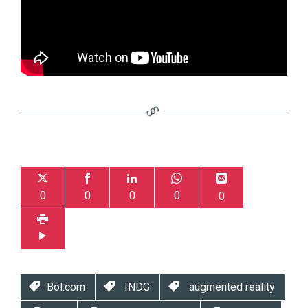
0
0
0
0
0
Bol.com
INDG
augmented reality