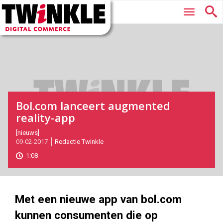
Twinkle
Hoofdmenu
|
Digital
Commerce
Bol.com lanceert augmented
reality-app
2017-
[nieuws]
09-02-2017
Redactie Twinkle
02-
09T15:58:00
1:08
2017-
05-
28
180
101
Met een nieuwe app van bol.com
kunnen consumenten die op