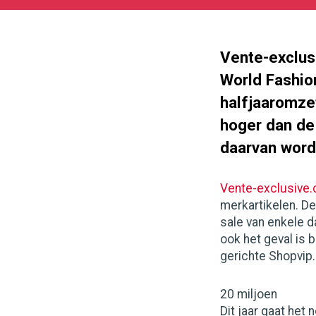
05-
27
180
101
Vente-exclus
World Fashio
halfjaaromze
hoger dan de
daarvan word
Vente-exclusive
merkartikelen. D
sale van enkele d
ook het geval is 
gerichte Shopvip
20 miljoen
Dit jaar gaat he