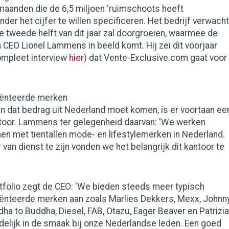
maanden die de 6,5 miljoen ‘ruimschoots heeft
nder het cijfer te willen specificeren. Het bedrijf verwacht
e tweede helft van dit jaar zal doorgroeien, waarmee de
CEO Lionel Lammens in beeld komt. Hij zei dit voorjaar
ompleet interview
hier
) dat Vente-Exclusive.com gaat voor
iënteerde merken
n dat bedrag uit Nederland moet komen, is er voortaan ee
oor. Lammens ter gelegenheid daarvan: 'We werken
n met tientallen mode- en lifestylemerken in Nederland.
van dienst te zijn vonden we het belangrijk dit kantoor te
tfolio zegt de CEO: 'We bieden steeds meer typisch
ënteerde merken aan zoals Marlies Dekkers, Mexx, Johnn
dha to Buddha, Diesel, FAB, Otazu, Eager Beaver en Patrizia
idelijk in de smaak bij onze Nederlandse leden. Een goed