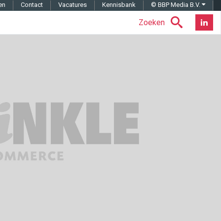
en
Contact
Vacatures
Kennisbank
© BBP Media B.V.
Zoeken
Nieuwsb