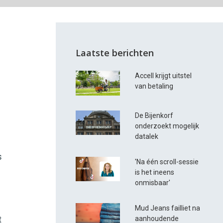
Laatste berichten
Accell krijgt uitstel
van betaling
De Bijenkorf
onderzoekt mogelijk
datalek
s
'Na één scroll-sessie
is het ineens
onmisbaar'
Mud Jeans failliet na
aanhoudende
t