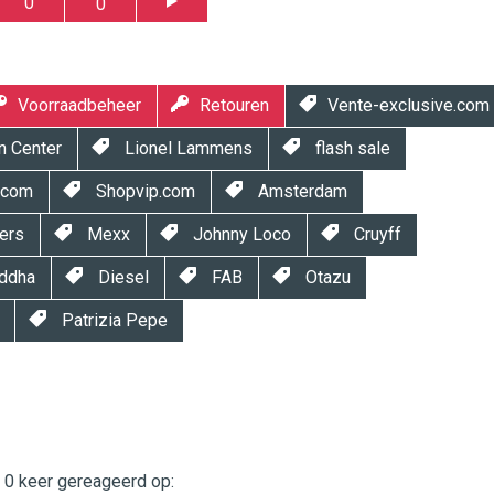
0
0
Voorraadbeheer
Retouren
Vente-exclusive.com
n Center
Lionel Lammens
flash sale
.com
Shopvip.com
Amsterdam
ers
Mexx
Johnny Loco
Cruyff
ddha
Diesel
FAB
Otazu
Patrizia Pepe
t 0 keer gereageerd op: