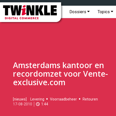
Topmenu
Twinkle
|
Hoofdmenu
Dossiers
Topics
Digital
Commerce
Amsterdams kantoor en
recordomzet voor Vente-
exclusive.com
2010-
[nieuws]
Levering
Voorraadbeheer
Retouren
08-
17-08-2010
1:44
17T17:07:00
2017-