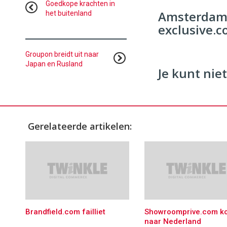
Commerce
https://
Goedkope krachten in
Amsterdams
het buitenland
96
54
exclusive.
Groupon breidt uit naar
Japan en Rusland
Je kunt niet
Gerelateerde artikelen:
Brandfield.com failliet
Showroomprive.com k
naar Nederland