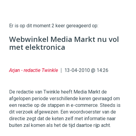
Twinkle
Twinkle
|
Er is op dit moment 2 keer gereageerd op:
Digital
Commerce
https://twinklemagazine.nl
Webwinkel Media Markt nu vol
met elektronica
96
54
Arjan - redactie Twinkle
13-04-2010 @ 14:26
De redactie van Twinkle heeft Media Markt de
afgelopen periode verschillende keren gevraagd om
een reactie op de stappen in e-commerce. Steeds is
dit verzoek afgewezen. Een woordvoerster van de
directie zegt dat de keten zelf met informatie naar
buiten zal komen als het de tijd daartoe rijp acht.