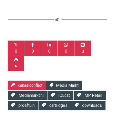
0
0
0
0
0
Kanaalconflict
Media Markt
Mediamarkt.nl
ICEcat
MP Retail
proeftuin
cartridges
downloads