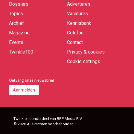
links
Dossiers
Adverteren
Topics
Vacatures
Archief
Kennisbank
Magazine
Colofon
Events
Contact
Twinkle100
Privacy & cookies
Cookie settings
Ontvang onze nieuwsbrief
Aanmelden
Twinkle is onderdeel van BBP Media B.V.
© 2026 Alle rechten voorbehouden