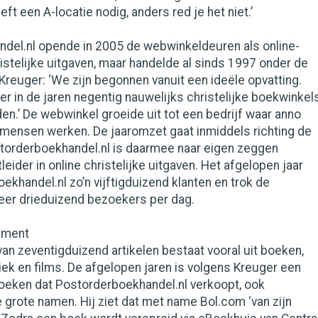
ft een A-locatie nodig, anders red je het niet.’
del.nl opende in 2005 de webwinkeldeuren als online-
istelijke uitgaven, maar handelde al sinds 1997 onder de
Kreuger: ‘We zijn begonnen vanuit een ideële opvatting.
r in de jaren negentig nauwelijks christelijke boekwinkel
nden.’ De webwinkel groeide uit tot een bedrijf waar anno
n mensen werken. De jaaromzet gaat inmiddels richting de
storderboekhandel.nl is daarmee naar eigen zeggen
eider in online christelijke uitgaven. Het afgelopen jaar
ekhandel.nl zo’n vijftigduizend klanten en trok de
er drieduizend bezoekers per dag.
timent
an zeventigduizend artikelen bestaat vooral uit boeken,
ek en films. De afgelopen jaren is volgens Kreuger een
boeken dat Postorderboekhandel.nl verkoopt, ook
de grote namen. Hij ziet dat met name Bol.com ‘van zijn