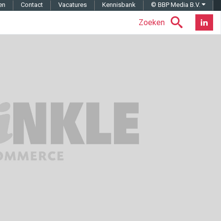
en
Contact
Vacatures
Kennisbank
© BBP Media B.V.
Zoeken
Nieuwsb