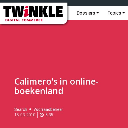
Topmenu
Twinkle
|
Hoofdmenu
Dossiers
Topics
Digital
Commerce
Calimero's in online-
boekenland
2010-
Search
Voorraadbeheer
03-
15-03-2010
5:35
15T16:35:00
2017-