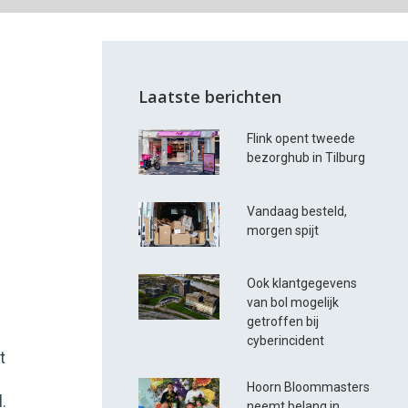
Laatste berichten
Flink opent tweede
bezorghub in Tilburg
Vandaag besteld,
morgen spijt
Ook klantgegevens
van bol mogelijk
getroffen bij
cyberincident
t
Hoorn Bloommasters
l.
neemt belang in