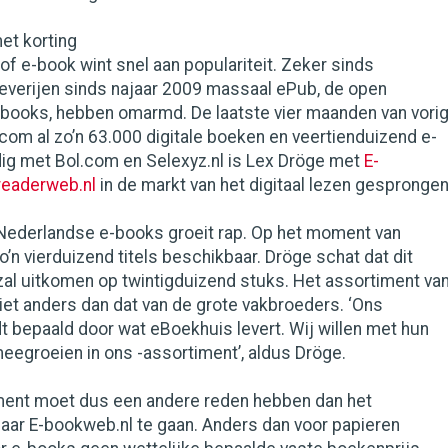
et korting
 of e-book wint snel aan populariteit. Zeker sinds
everijen sinds najaar 2009 massaal ePub, de open
-books, hebben omarmd. De laatste vier maanden van vori
.com al zo’n 63.000 digitale boeken en veertienduizend e-
jdig met Bol.com en Selexyz.nl is Lex Dröge met
E-
readerweb.nl
in de markt van het digitaal lezen gesprongen
Nederlandse e-books groeit rap. Op het moment van
zo’n vierduizend titels beschikbaar. Dröge schat dat dit
zal uitkomen op twintigduizend stuks. Het assortiment va
iet anders dan dat van de grote vakbroeders. ‘Ons
 bepaald door wat eBoekhuis levert. Wij willen met hun
eegroeien in ons -assortiment’, aldus Dröge.
ent moet dus een andere reden hebben dan het
aar E-bookweb.nl te gaan. Anders dan voor papieren