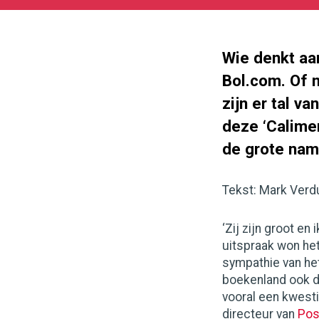
05-
27
315
300
Wie denkt aa
Bol.com. Of m
zijn er tal v
deze ‘Calimer
de grote name
Tekst: Mark Verd
‘Zij zijn groot en 
uitspraak won het
sympathie van het
boekenland ook d
vooral een kwest
directeur van
Pos