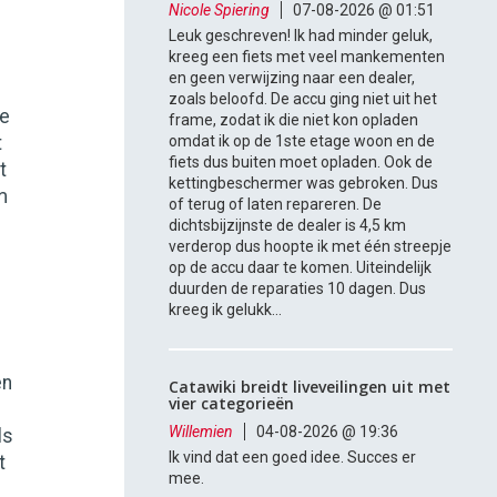
Nicole Spiering
07-08-2026 @ 01:51
Leuk geschreven! Ik had minder geluk,
kreeg een fiets met veel mankementen
en geen verwijzing naar een dealer,
zoals beloofd. De accu ging niet uit het
de
frame, zodat ik die niet kon opladen
t
omdat ik op de 1ste etage woon en de
fiets dus buiten moet opladen. Ook de
t
kettingbeschermer was gebroken. Dus
m
of terug of laten repareren. De
dichtsbijzijnste de dealer is 4,5 km
verderop dus hoopte ik met één streepje
op de accu daar te komen. Uiteindelijk
duurden de reparaties 10 dagen. Dus
kreeg ik gelukk...
en
Catawiki breidt liveveilingen uit met
vier categorieën
Willemien
04-08-2026 @ 19:36
ls
Ik vind dat een goed idee. Succes er
t
mee.