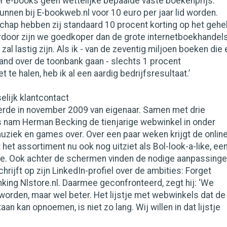
r e-books geen wettelijke bepaalde vaste boekenprijs.
nnen bij E-bookweb.nl voor 10 euro per jaar lid worden.
chap hebben zij standaard 10 procent korting op het gehe
rdoor zijn we goedkoper dan de grote internetboekhandels
zal lastig zijn. Als ik - van de zeventig miljoen boeken die 
rland over de toonbank gaan - slechts 1 procent
te halen, heb ik al een aardig bedrijfsresultaat.’
elijk klantcontact
rde in november 2009 van eigenaar. Samen met drie
 nam Herman Becking de tienjarige webwinkel in onder
ziek en games over. Over een paar weken krijgt de online
 het assortiment nu ook nog uitziet als Bol-look-a-like, ee
je. Ook achter de schermen vinden de nodige aanpassing
hrijft op zijn LinkedIn-profiel over de ambities: Forget
inking Nlstore.nl. Daarmee geconfronteerd, zegt hij: ‘We
r worden, maar wel beter. Het lijstje met webwinkels dat de
n kan opnoemen, is niet zo lang. Wij willen in dat lijstje