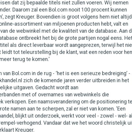
en dat zij bepaalde titels niet zullen voeren. Wij nemen
der. Daarom zal een Bol.com nooit 100 procent kunnen
n’, zegt Kreuger. Bovendien is groot volgens hem niet altijd
n online-assortiment van miljoenen producten hebt, valt en
t van de webwinkel met de kwaliteit van de database. Aan 
database ontbreekt het bij de grote partijen nogal eens. He
titel als direct leverbaar wordt aangeprezen, terwijl het nie
t leidt tot teleurstelling bij de klant, wat een reden voor he
 meer terug te komen.’
van Bol.com in de rug - ‘het is een serieuze bedreiging’ -
handel.nl zich de komende jaren verder uitbreiden in het
elijke uitgaven. Gedacht wordt aan
rbanden met of overnames van webwinkels die
iek verkopen. Een naamsverandering om de positionering t
rote namen aan te scherpen, zal er niet van komen. ‘Een
andel, blijkt uit onderzoek, werkt voor veel - zowel - wel- a
rempel-verhogend. Vandaar dat we het woord christelijk ui
rklaart Kreuger.