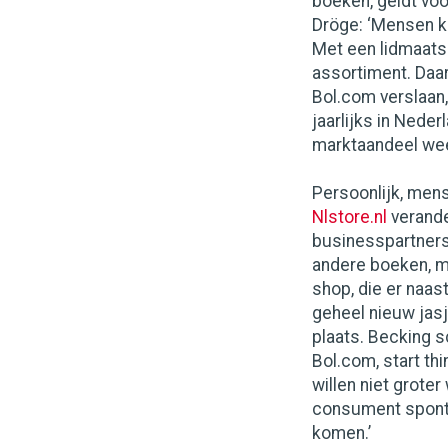
boeken, geldt voo
Dröge: ‘Mensen ku
Met een lidmaats
assortiment. Daa
Bol.com verslaan, 
jaarlijks in Nede
marktaandeel weet 
Persoonlijk, mens
Nlstore.nl
verande
businesspartners
andere boeken, mu
shop, die er naast
geheel nieuw jas
plaats. Becking sc
Bol.com, start th
willen niet grote
consument spontaa
komen.’