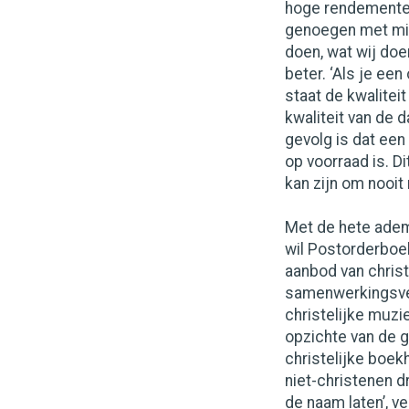
hoge rendementeis
genoegen met min
doen, wat wij doe
beter. ‘Als je ee
staat de kwalitei
kwaliteit van de 
gevolg is dat een 
op voorraad is. Di
kan zijn om nooit
Met de hete adem 
wil Postorderboek
aanbod van christ
samenwerkingsve
christelijke muz
opzichte van de g
christelijke boekh
niet-christenen d
de naam laten’, ve