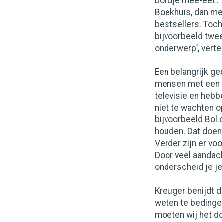
bordje mee-eet’. 
Boekhuis, dan me
bestsellers. Toch
bijvoorbeeld twee
onderwerp’, verte
Een belangrijk ge
mensen met een c
televisie en hebb
niet te wachten o
bijvoorbeeld Bol.
houden. Dat doen
Verder zijn er vo
Door veel aandach
onderscheid je je
Kreuger benijdt d
weten te bedingen
moeten wij het do