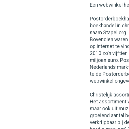
Een webwinkel hee
Postorderboekhan
boekhandel in chr
naam Stapel.org. 
Bovendien waren e
op internet te vi
2010 zo’n vijftie
miljoen euro. Po
Nederlands marktl
telde Postorderbo
webwinkel ongeve
Christelijk assor
Het assortiment v
maar ook uit muzi
groeiend aantal 
verkrijgbaar bij 