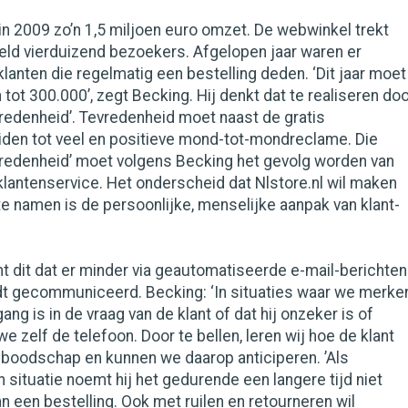
 in 2009 zo’n 1,5 miljoen euro omzet. De webwinkel trekt
eld vierduizend bezoekers. Afgelopen jaar waren er
lanten die regelmatig een bestelling deden. ‘Dit jaar moet
 tot 300.000’, zegt Becking. Hij denkt dat te realiseren do
redenheid’. Tevredenheid moet naast de gratis
iden tot veel en positieve mond-tot-mondreclame. Die
vredenheid’ moet volgens Becking het gevolg worden van
lantenservice. Het onderscheid dat Nlstore.nl wil maken
te namen is de persoonlijke, menselijke aanpak van klant-
 dit dat er minder via geautomatiseerde e-mail-berichten
dt gecommuniceerd. Becking: ‘In situaties waar we merke
ang is in de vraag van de klant of dat hij onzeker is of
e zelf de telefoon. Door te bellen, leren wij hoe de klant
 boodschap en kunnen we daarop anticiperen. ’Als
n situatie noemt hij het gedurende een langere tijd niet
n een bestelling. Ook met ruilen en retourneren wil