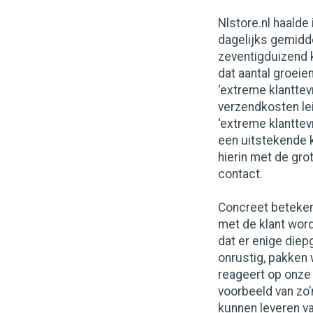
Nlstore.nl haalde
dagelijks gemidd
zeventigduizend k
dat aantal groeien
‘extreme klanttev
verzendkosten le
‘extreme klantte
een uitstekende k
hierin met de gro
contact.
Concreet betekent
met de klant wor
dat er enige diepg
onrustig, pakken w
reageert op onze
voorbeeld van zo’
kunnen leveren va