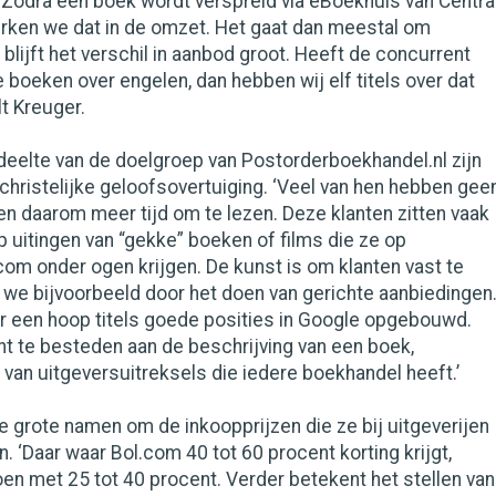
‘Zodra een boek wordt verspreid via eBoekhuis van Centra
rken we dat in de omzet. Het gaat dan meestal om
 blijft het verschil in aanbod groot. Heeft de concurrent
 boeken over engelen, dan hebben wij elf titels over dat
lt Kreuger.
deelte van de doelgroep van Postorderboekhandel.nl zijn
hristelijke geloofsovertuiging. ‘Veel van hen hebben gee
en daarom meer tijd om te lezen. Deze klanten zitten vaak
p uitingen van “gekke” boeken of films die ze op
com onder ogen krijgen. De kunst is om klanten vast te
 we bijvoorbeeld door het doen van gerichte aanbiedingen
or een hoop titels goede posities in Google opgebouwd.
t te besteden aan de beschrijving van een boek,
 van uitgeversuitreksels die iedere boekhandel heeft.’
e grote namen om de inkoopprijzen die ze bij uitgeverijen
. ‘Daar waar Bol.com 40 tot 60 procent korting krijgt,
en met 25 tot 40 procent. Verder betekent het stellen van