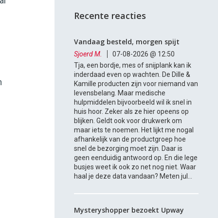
al
Recente reacties
Vandaag besteld, morgen spijt
Sjoerd M.
07-08-2026 @ 12:50
Tja, een bordje, mes of snijplank kan ik
inderdaad even op wachten. De Dille &
n
Kamille producten zijn voor niemand van
levensbelang. Maar medische
hulpmiddelen bijvoorbeeld wil ik snel in
huis hoor. Zeker als ze hier opeens op
blijken. Geldt ook voor drukwerk om
.
maar iets te noemen. Het lijkt me nogal
afhankelijk van de productgroep hoe
snel de bezorging moet zijn. Daar is
geen eenduidig antwoord op. En die lege
busjes weet ik ook zo net nog niet. Waar
haal je deze data vandaan? Meten jul...
Mysteryshopper bezoekt Upway