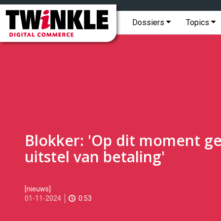
Topmenu
Twinkle
|
Hoofdmenu
Dossiers
Topics
Digital
Commerce
Blokker: 'Op dit moment g
uitstel van betaling'
2024-
[nieuws]
11-
01-11-2024
0:53
01T14:27:00
2024-