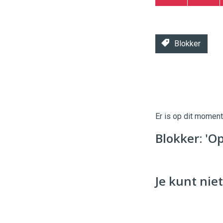
Blokker
Twinkle
Twinkle
|
Digital
Er is op dit momen
Commerce
https://
Blokker: 'O
96
54
Je kunt niet