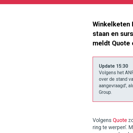
11-
01
1000
562
Winkelketen 
staan en sur
meldt Quote 
Update 15:30
Volgens het ANP
over de stand va
aangevraagd', a
Group.
Volgens
Quote
z
ring te werpen’. M