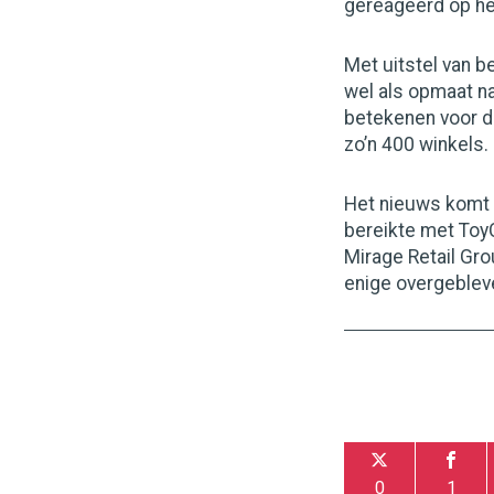
gereageerd op he
Met uitstel van be
wel als opmaat na
betekenen voor de
zo’n 400 winkels.
Het nieuws komt 
bereikte met Toy
Mirage Retail Gro
enige overgebleve
0
1