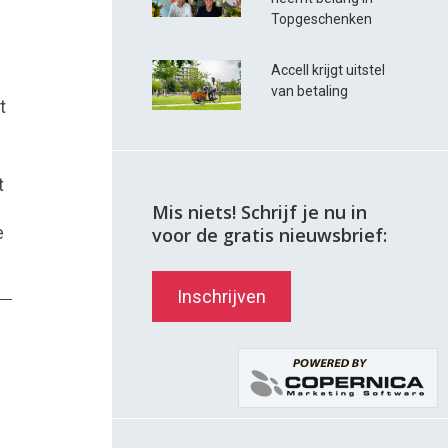
Topgeschenken
Accell krijgt uitstel
van betaling
t
t
Mis niets! Schrijf je nu in
e
voor de gratis nieuwsbrief:
Inschrijven