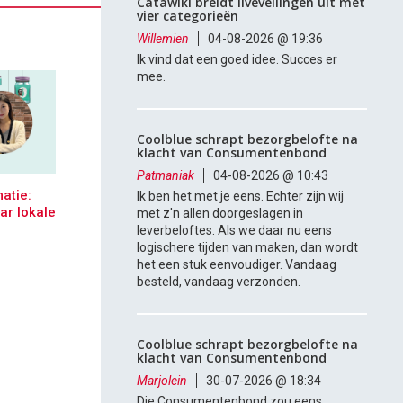
Catawiki breidt liveveilingen uit met
vier categorieën
Willemien
04-08-2026 @ 19:36
Ik vind dat een goed idee. Succes er
mee.
Coolblue schrapt bezorgbelofte na
klacht van Consumentenbond
Patmaniak
04-08-2026 @ 10:43
atie:
Ik ben het met je eens. Echter zijn wij
ar lokale
met z'n allen doorgeslagen in
leverbeloftes. Als we daar nu eens
logischere tijden van maken, dan wordt
het een stuk eenvoudiger. Vandaag
besteld, vandaag verzonden.
Coolblue schrapt bezorgbelofte na
klacht van Consumentenbond
Marjolein
30-07-2026 @ 18:34
Die Consumentenbond zou eens