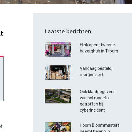
Laatste berichten
t
Flink opent tweede
bezorghub in Tilburg
Vandaag besteld,
morgen spijt
Ook klantgegevens
van bol mogelijk
getroffen bij
cyberincident
Hoorn Bloommasters
et
neemt belang in