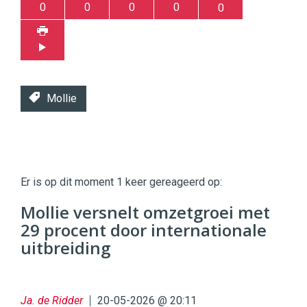
0
0
0
0
0
Mollie
Twinkle
Twinkle
|
Er is op dit moment 1 keer gereageerd op:
Digital
Commerce
https://twinklemagazine.nl
Mollie versnelt omzetgroei met
29 procent door internationale
96
54
uitbreiding
Ja. de Ridder
20-05-2026 @ 20:11