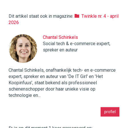
Dit artikel staat ook in magazine:
Twinkle nr. 4 - april
2026
Chantal Schinkels
Social tech & e-commerce expert,
spreker en auteur
Chantal Schinkels, onafhankelijk tech- en e-commerce
expert, spreker en auteur van 'De IT Girl' en 'Het
Koopinfuus', staat bekend als professioneel
schenenschopper door haar unieke visie op
technologie en...
Twinkle
profiel
|
Digital
Commerce
https://twinklemagazine.nl