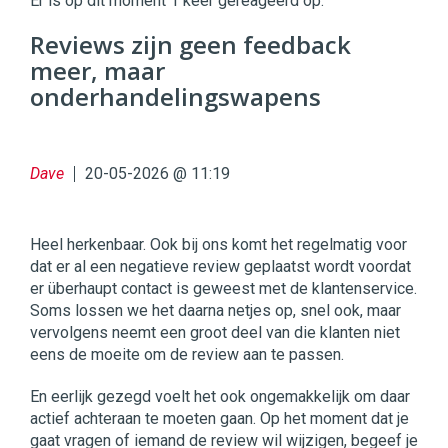
Er is op dit moment 1 keer gereageerd op:
96
Reviews zijn geen feedback
54
meer, maar
onderhandelingswapens
Dave
20-05-2026 @ 11:19
Heel herkenbaar. Ook bij ons komt het regelmatig voor
dat er al een negatieve review geplaatst wordt voordat
er überhaupt contact is geweest met de klantenservice.
Soms lossen we het daarna netjes op, snel ook, maar
vervolgens neemt een groot deel van die klanten niet
eens de moeite om de review aan te passen.
En eerlijk gezegd voelt het ook ongemakkelijk om daar
actief achteraan te moeten gaan. Op het moment dat je
gaat vragen of iemand de review wil wijzigen, begeef je