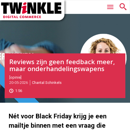
Twinkle
Hoofdmenu
|
Digital
Commerce
Reviews zijn geen feedback meer,
maar onderhandelingswapens
2026-
[opinie]
Magazine
Magazine
20-05-2026
Chantal Schinkels
05-
20T10:51:00
1:56
2026-
05-
20
1000
562
Nét voor Black Friday krijg je een
mailtje binnen met een vraag die