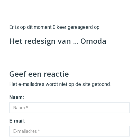
Twinkle
Twinkle
|
Er is op dit moment 0 keer gereageerd op:
Digital
Commerce
https://twinklemagazine.nl
Het redesign van ... Omoda
96
54
Geef een reactie
Het e-mailadres wordt niet op de site getoond.
Naam:
E-mail: