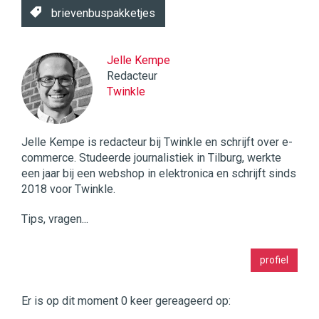
brievenbuspakketjes
Jelle Kempe
Redacteur
Twinkle
Jelle Kempe is redacteur bij Twinkle en schrijft over e-
commerce. Studeerde journalistiek in Tilburg, werkte
een jaar bij een webshop in elektronica en schrijft sinds
2018 voor Twinkle.
Tips, vragen...
Twinkle
profiel
|
Digital
Commerce
https://twinklemagazine.nl
Er is op dit moment 0 keer gereageerd op: