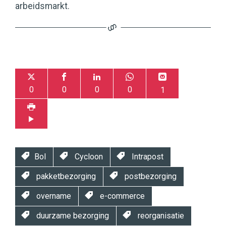
arbeidsmarkt.
0
0
0
0
1
Bol
Cycloon
Intrapost
pakketbezorging
postbezorging
overname
e-commerce
duurzame bezorging
reorganisatie