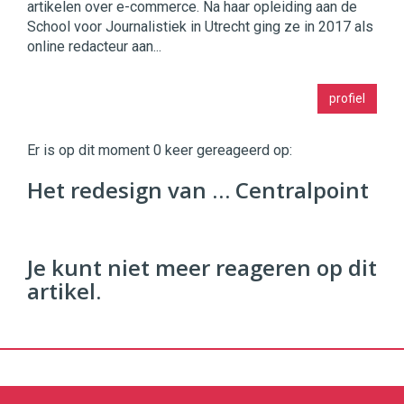
artikelen over e-commerce. Na haar opleiding aan de
School voor Journalistiek in Utrecht ging ze in 2017 als
online redacteur aan...
Twinkle
profiel
|
Digital
Commerce
https://twinklemagazine.nl
Er is op dit moment 0 keer gereageerd op:
96
Het redesign van … Centralpoint
54
Je kunt niet meer reageren op dit
artikel.