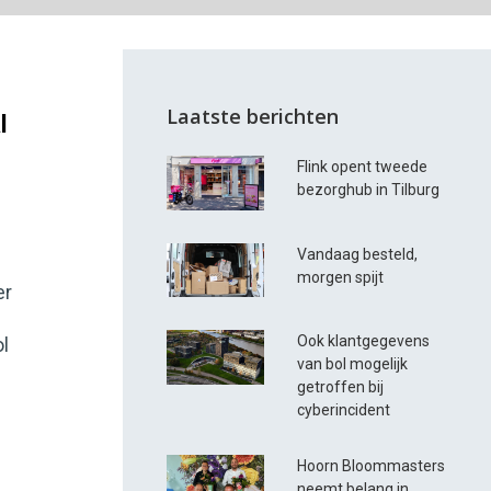
Laatste berichten
l
Flink opent tweede
bezorghub in Tilburg
Vandaag besteld,
morgen spijt
er
Ook klantgegevens
ol
van bol mogelijk
getroffen bij
cyberincident
Hoorn Bloommasters
neemt belang in