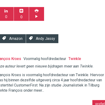
0
0
Amazon
Andy Jassy
ançois Kroes
Voormalig hoofdredacteur
Twinkle
ze auteur levert geen nieuwe bijdragen meer aan Twinkle.
ançois Kroes is voormalig hoofdredacteur van Twinkle. Hiervoor
twinklemagazine.nl
s hij binnen dezelfde uitgeverij circa 4 jaar hoofdredacteur van
stertitel CustomerFirst. Na zijn studie Journalistiek in Tilburg
rkte François onder meer...
profiel