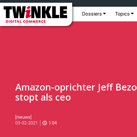
Topmenu
Twinkle
|
Hoofdmenu
Dossiers
Topics
Digital
Commerce
Amazon-oprichter Jeff Bezo
stopt als ceo
2021-
[nieuws]
02-
03-02-2021
1:04
03T08:22:00
2021-