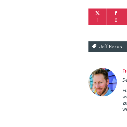
1
0
Jeff Bezos
Fr
Twinkle
|
De
Digital
Fr
Commerce
https://
wa
zu
96
54
we