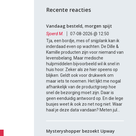
Recente reacties
Vandaag besteld, morgen spijt
Sjoerd M.
07-08-2026 @ 12:50
Tja, een bordje, mes of snijplank kan ik
inderdaad even op wachten. De Dille &
Kamille producten zijn voor niemand van
levensbelang. Maar medische
hulpmiddelen bijvoorbeeld wil ik snel in
huis hoor. Zeker als ze hier opeens op
blijken. Geldt ook voor drukwerk om
maar iets te noemen. Het lijkt me nogal
afhankelijk van de productgroep hoe
snel de bezorging moet zijn. Daar is
geen eenduidig antwoord op. En die lege
busjes weet ik ook zo net nog niet. Waar
haal je deze data vandaan? Meten jul...
Mysteryshopper bezoekt Upway