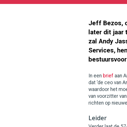
02-
03
1000
562
Jeff Bezos, 
later dit jaa
zal Andy Ja
Services, he
bestuursvoorz
In een
brief
aan A
dat ‘de ceo van A
waardoor het moei
van voorzitter va
richten op nieuwe
Leider
Verder laat de 57