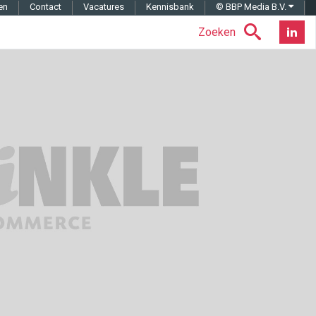
en
Contact
Vacatures
Kennisbank
© BBP Media B.V.
Zoeken
Nieuwsb