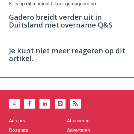
Commerce
https://twinklemagazine.nl
Er is op dit moment 0 keer gereageerd op:
96
Gadero breidt verder uit in
54
Duitsland met overname Q&S
Je kunt niet meer reageren op dit
artikel.
Auteurs
Abonneren
Quick
links
Dossiers
Adverteren