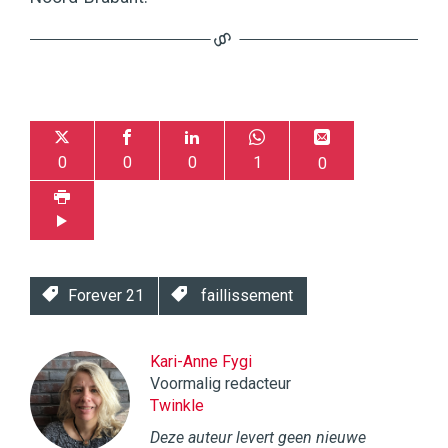
0
0
0
1
0
Forever 21
faillissement
Kari-Anne Fygi
Voormalig redacteur
Twinkle
Deze auteur levert geen nieuwe