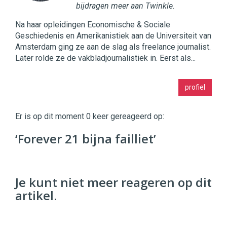
bijdragen meer aan Twinkle.
Na haar opleidingen Economische & Sociale
Geschiedenis en Amerikanistiek aan de Universiteit van
Amsterdam ging ze aan de slag als freelance journalist.
Later rolde ze de vakbladjournalistiek in. Eerst als...
Twinkle
profiel
|
Digital
Commerce
https://twinklemagazine.nl
Er is op dit moment 0 keer gereageerd op:
96
‘Forever 21 bijna failliet’
54
Je kunt niet meer reageren op dit
artikel.