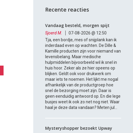
Recente reacties
Vandaag besteld, morgen spijt
Sjoerd M.
07-08-2026 @ 12:50
Tja, een bordje, mes of snijplank kan ik
inderdaad even op wachten. De Dille &
Kamille producten zijn voor niemand van
levensbelang. Maar medische
hulpmiddelen bijvoorbeeld wil ik snel in
huis hoor. Zeker als ze hier opeens op
blijken. Geldt ook voor drukwerk om
maar iets te noemen. Het lijkt me nogal
afhankelijk van de productgroep hoe
snel de bezorging moet zijn. Daar is
geen eenduidig antwoord op. En die lege
busjes weet ik ook zo net nog niet. Waar
haal je deze data vandaan? Meten jul...
Mysteryshopper bezoekt Upway