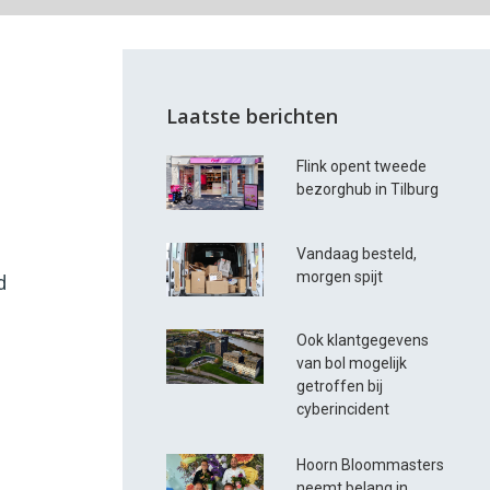
Laatste berichten
Flink opent tweede
bezorghub in Tilburg
Vandaag besteld,
morgen spijt
d
Ook klantgegevens
van bol mogelijk
getroffen bij
cyberincident
Hoorn Bloommasters
neemt belang in