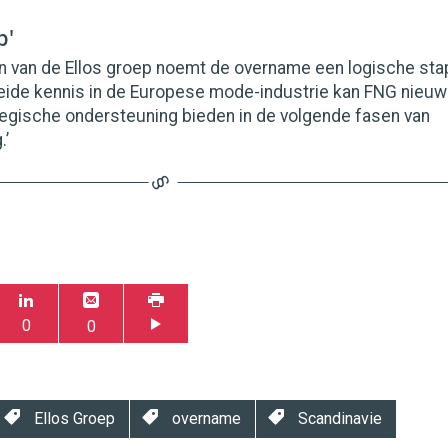
p'
 van de Ellos groep noemt de overname een logische sta
reide kennis in de Europese mode-industrie kan FNG nieu
tegische ondersteuning bieden in de volgende fasen van
.’
0
0
Ellos Groep
overname
Scandinavie