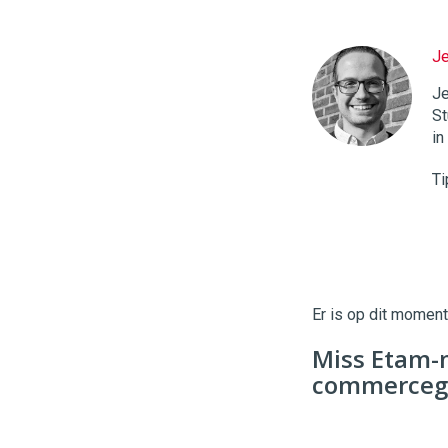
J
Twinkle
|
Je
Digital
St
Commerce
https://
in
96
54
Ti
Er is op dit momen
Miss Etam-
commerceg