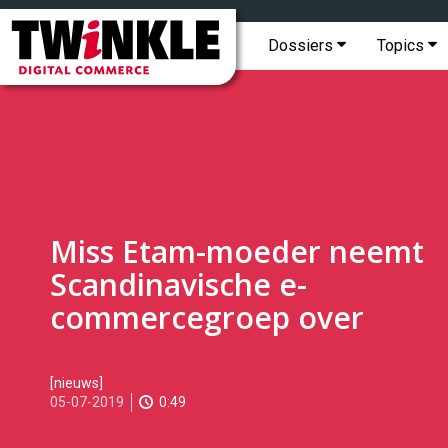
Topmenu
Twinkle
|
Hoofdmenu
Dossiers
Topics
Digital
Commerce
Miss Etam-moeder neemt
Scandinavische e-
commercegroep over
2019-
[nieuws]
07-
05-07-2019
0:49
05T11:27:00
2019-