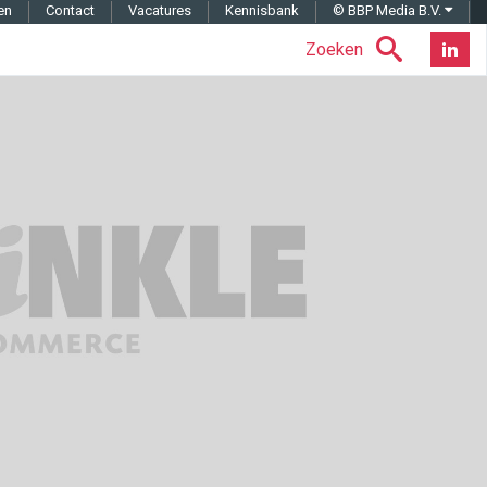
en
Contact
Vacatures
Kennisbank
© BBP Media B.V.
Zoeken
Nieuwsb