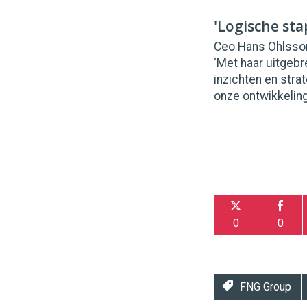
'Logische sta
Ceo Hans Ohlsson
‘Met haar uitgeb
inzichten en stra
onze ontwikkeling
0
0
FNG Group