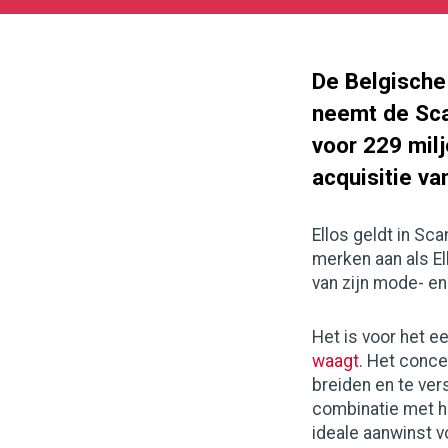
07-
05
1000
562
De Belgische
neemt de Sca
voor 229 mil
acquisitie va
Ellos geldt in Sca
merken aan als El
van zijn mode- en 
Het is voor het 
waagt
. Het conce
breiden en te ver
combinatie met ha
ideale aanwinst v