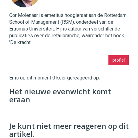
Cor Molenaar is emeritus hoogleraar aan de Rotterdam
School of Management (RSM), onderdeel van de
Erasmus Universiteit. Hij is auteur van verschillende
publicaties over de retailbranche, waaronder het boek
'De kracht...
Twinkle
profiel
|
Digital
Commerce
https://twinklemagazine.nl
Er is op dit moment 0 keer gereageerd op:
96
Het nieuwe evenwicht komt
54
eraan
Je kunt niet meer reageren op dit
artikel.