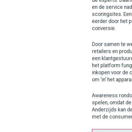
de experts. Daar
en de service nad
scoringsites. Een
eerder door het 
conversie.
Door samen te we
retailers en prod
een klantgestuur
het platform fun
inkopen voor de c
om ‘in’ het appar
Awareness rondom
spelen, omdat de
Anderzijds kan de
met de consumen