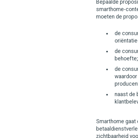
Bepaalde proposi
smarthome-contex
moeten de propos
de consum
oriëntatie
de consum
behoefte;
de consum
waardoor 
producent
naast de 
klantbele
Smarthome gaat de
betaaldienstverle
zichtbaarheid vo