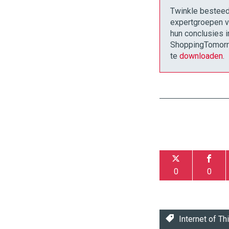
Twinkle besteed
expertgroepen v
hun conclusies i
ShoppingTomorro
te
downloaden
.
0
0
Internet of Th