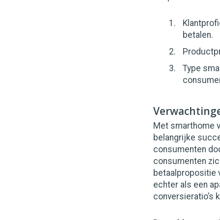
Klantprof
betalen.
Productpr
Type smar
consument
Verwachting
Met smarthome ve
belangrijke succ
consumenten door 
consumenten zich
betaalpropositie
echter als een ap
conversieratio’s k