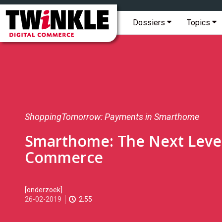
Topmenu
Twinkle
|
Hoofdmenu
Dossiers
Topics
Digital
Commerce
ShoppingTomorrow: Payments in Smarthome
Smarthome: The Next Leve
Commerce
2019-
[onderzoek]
02-
26-02-2019
2:55
26T13:28:00
2019-