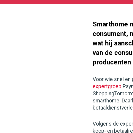
02-
27
1024
512
Smarthome ma
consument, m
wat hij aansc
van de cons
producenten 
Voor wie snel en 
expertgroep
Paym
ShoppingTomorrow
smarthome. Daarbi
betaaldienstverle
Volgens de expert
koop- en betaalr