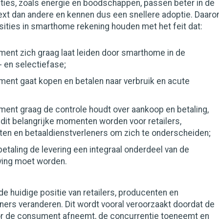
ties, zoals energie en boodschappen, passen beter in de
t dan andere en kennen dus een snellere adoptie. Daar
ities in smarthome rekening houden met het feit dat:
ent zich graag laat leiden door smarthome in de
- en selectiefase;
ent gaat kopen en betalen naar verbruik en acute
ent graag de controle houdt over aankoop en betaling,
dit belangrijke momenten worden voor retailers,
en en betaaldienstverleners om zich te onderscheiden;
betaling de levering een integraal onderdeel van de
ving moet worden.
 huidige positie van retailers, producenten en
ners veranderen. Dit wordt vooral veroorzaakt doordat de
or de consument afneemt, de concurrentie toeneemt en