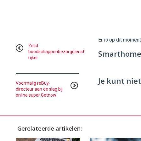
Twinkle
Twinkle
|
Digital
Er is op dit momen
Commerce
https://
Zeist
Smarthome:
boodschappenbezorgdienst
rijker
96
54
Je kunt niet
Voormalig reBuy-
directeur aan de slag bij
online super Getnow
Gerelateerde artikelen: