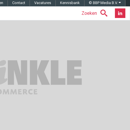
en
Contact
Vacatures
Kennisbank
© BBP Media B.V.
Zoeken
Nieuwsb