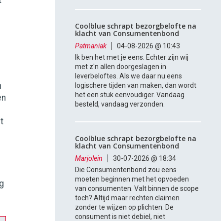
t
Coolblue schrapt bezorgbelofte na
klacht van Consumentenbond
Patmaniak
04-08-2026 @ 10:43
Ik ben het met je eens. Echter zijn wij
met z'n allen doorgeslagen in
leverbeloftes. Als we daar nu eens
n
logischere tijden van maken, dan wordt
het een stuk eenvoudiger. Vandaag
en
besteld, vandaag verzonden.
t
Coolblue schrapt bezorgbelofte na
klacht van Consumentenbond
Marjolein
30-07-2026 @ 18:34
Die Consumentenbond zou eens
moeten beginnen met het opvoeden
ng
van consumenten. Valt binnen de scope
toch? Altijd maar rechten claimen
zonder te wijzen op plichten. De
consument is niet debiel, niet