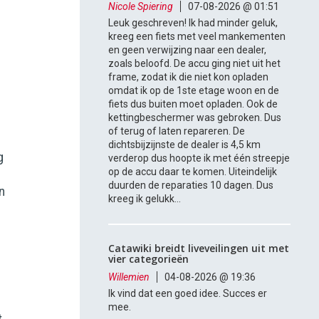
Nicole Spiering
07-08-2026 @ 01:51
Leuk geschreven! Ik had minder geluk,
kreeg een fiets met veel mankementen
en geen verwijzing naar een dealer,
zoals beloofd. De accu ging niet uit het
frame, zodat ik die niet kon opladen
omdat ik op de 1ste etage woon en de
fiets dus buiten moet opladen. Ook de
kettingbeschermer was gebroken. Dus
of terug of laten repareren. De
dichtsbijzijnste de dealer is 4,5 km
g
verderop dus hoopte ik met één streepje
op de accu daar te komen. Uiteindelijk
duurden de reparaties 10 dagen. Dus
n
kreeg ik gelukk...
Catawiki breidt liveveilingen uit met
vier categorieën
Willemien
04-08-2026 @ 19:36
Ik vind dat een goed idee. Succes er
mee.