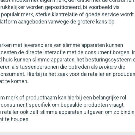
naast moeten het eigen merk, de relatie met de consumen
rukkelijker worden gepositioneerd, bijvoorbeeld via
 populair merk, sterke klantrelatie of goede service wordt
platform aangeboden vanwege de grotere kans op
rken met leveranciers van slimme apparaten kunnen
ucenten de directe interactie met de consument borgen. I
d huis kunnen slimme apparaten, het besturingssysteem 
geren als tussenpersonen die optreden als
brokers
die
onsument. Hierbij is het zaak voor de retailer en producen
aat te komen.
 merk of productnaam kan hierbij een belangrijke rol
 consument specifiek om bepaalde producten vraagt.
 retailer ook zelf slimme apparaten uitgeven om zo bindi
t te houden.