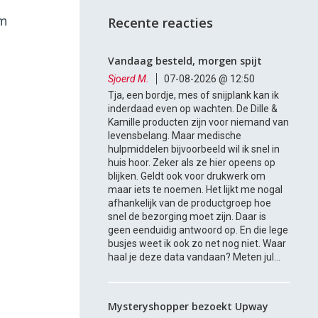
om
Recente reacties
Vandaag besteld, morgen spijt
Sjoerd M.
07-08-2026 @ 12:50
Tja, een bordje, mes of snijplank kan ik
inderdaad even op wachten. De Dille &
Kamille producten zijn voor niemand van
levensbelang. Maar medische
hulpmiddelen bijvoorbeeld wil ik snel in
huis hoor. Zeker als ze hier opeens op
blijken. Geldt ook voor drukwerk om
maar iets te noemen. Het lijkt me nogal
afhankelijk van de productgroep hoe
snel de bezorging moet zijn. Daar is
geen eenduidig antwoord op. En die lege
busjes weet ik ook zo net nog niet. Waar
haal je deze data vandaan? Meten jul...
Mysteryshopper bezoekt Upway