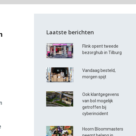
Laatste berichten
n
Flink opent tweede
bezorghub in Tilburg
Vandaag besteld,
morgen spijt
Ook klantgegevens
van bol mogelijk
n
getroffen bij
cyberincident
e
Hoorn Bloommasters
neemt belang in