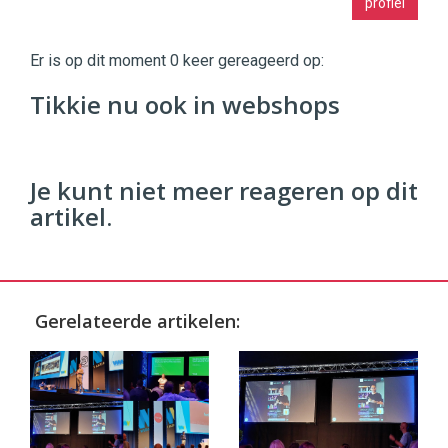
profiel
|
Digital
Commerce
https://twinklemagazine.nl
Er is op dit moment 0 keer gereageerd op:
96
Tikkie nu ook in webshops
54
Je kunt niet meer reageren op dit
artikel.
Gerelateerde artikelen: