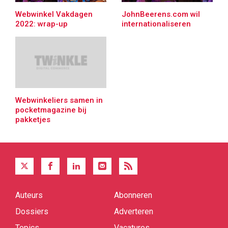
Webwinkel Vakdagen
JohnBeerens.com wil
2022: wrap-up
internationaliseren
Webwinkeliers samen in
pocketmagazine bij
pakketjes
Auteurs
Abonneren
Quick
links
Dossiers
Adverteren
Topics
Vacatures