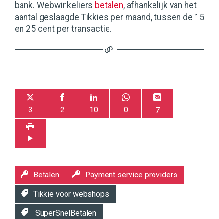
bank. Webwinkeliers
betalen
, afhankelijk van het
aantal geslaagde Tikkies per maand, tussen de 15
en 25 cent per transactie.
3
2
10
0
7
Betalen
Payment service providers
Tikkie voor webshops
SuperSnelBetalen