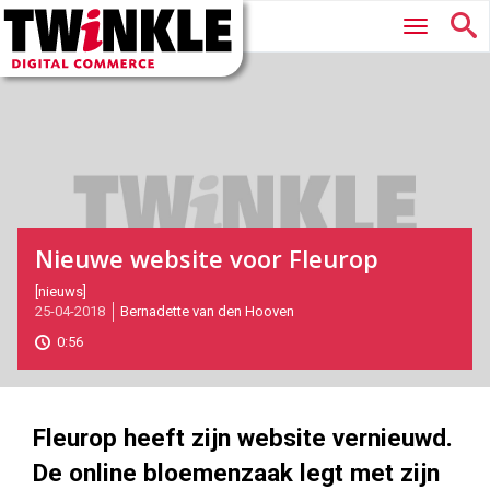
Twinkle
Hoofdmenu
|
Digital
Commerce
Nieuwe website voor Fleurop
2018-
[nieuws]
25-04-2018
Bernadette van den Hooven
04-
25T15:41:00
0:56
2018-
04-
25
1000
562
Fleurop heeft zijn website vernieuwd.
De online bloemenzaak legt met zijn