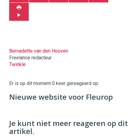
Bernadette van den Hooven
Freelance redacteur
Twinkle
Twinkle
|
Er is op dit moment 0 keer gereageerd op:
Digital
Commerce
https://twinklemagazine.nl
Nieuwe website voor Fleurop
96
54
Je kunt niet meer reageren op dit
artikel.