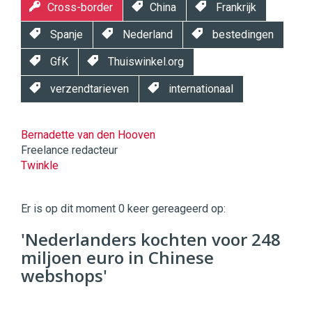
Cross-border
China
Frankrijk
Spanje
Nederland
bestedingen
GfK
Thuiswinkel.org
verzendtarieven
internationaal
Bernadette van den Hooven
Freelance redacteur
Twinkle
Twinkle
|
Er is op dit moment 0 keer gereageerd op:
Digital
Commerce
https://twinklemagazine.nl
'Nederlanders kochten voor 248
miljoen euro in Chinese
96
54
webshops'