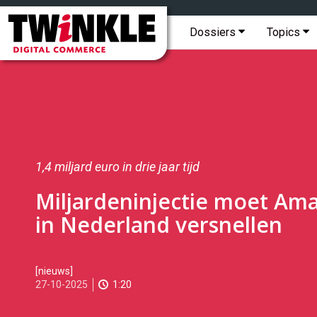
Topmenu
Twinkle
|
Hoofdmenu
Dossiers
Topics
Digital
Commerce
1,4 miljard euro in drie jaar tijd
Miljardeninjectie moet Am
in Nederland versnellen
2025-
[nieuws]
10-
27-10-2025
1:20
27T09:07:00
2025-