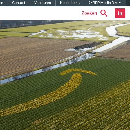
en
Contact
Vacatures
Kennisbank
© BBP Media B.V.
Zoeken
Nieuwsb