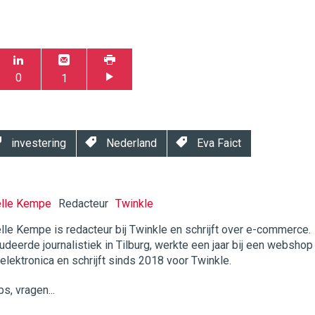
0
1
investering
Nederland
Eva Faict
elle Kempe
Redacteur
Twinkle
lle Kempe is redacteur bij Twinkle en schrijft over e-commerce.
udeerde journalistiek in Tilburg, werkte een jaar bij een webshop
twinklemagazine.nl
 elektronica en schrijft sinds 2018 voor Twinkle.
ps, vragen...