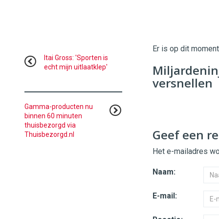
Er is op dit momen
Itai Gross: 'Sporten is
Miljardeni
echt mijn uitlaatklep'
versnellen
Gamma-producten nu
binnen 60 minuten
thuisbezorgd via
Geef een re
Thuisbezorgd.nl
Het e-mailadres wor
Naam:
E-mail: