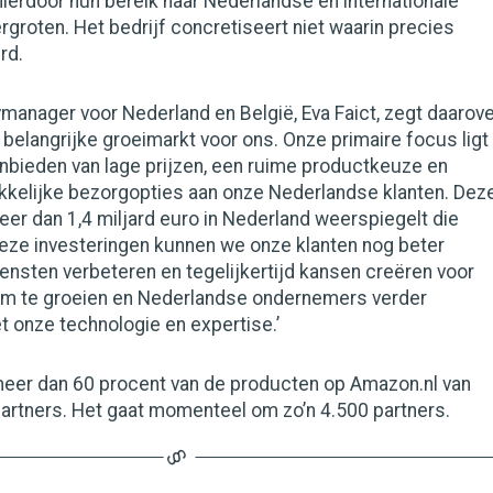
ierdoor hun bereik naar Nederlandse én internationale
rgroten. Het bedrijf concretiseert niet waarin precies
rd.
anager voor Nederland en België, Eva Faict, zegt daarove
 belangrijke groeimarkt voor ons. Onze primaire focus ligt
anbieden van lage prijzen, een ruime productkeuze en
kkelijke bezorgopties aan onze Nederlandse klanten. Dez
eer dan 1,4 miljard euro in Nederland weerspiegelt die
deze investeringen kunnen we onze klanten nog beter
ensten verbeteren en tegelijkertijd kansen creëren voor
 om te groeien en Nederlandse ondernemers verder
 onze technologie en expertise.’
eer dan 60 procent van de producten op Amazon.nl van
artners. Het gaat momenteel om zo’n 4.500 partners.