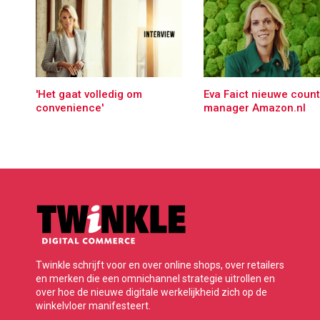
'Het gaat volledig om
Eva Faict nieuwe count
convenience'
manager Amazon.nl
Twinkle schrijft voor en over online shops, over retailers
en merken die een omnichannel strategie uitrollen en
over hoe de nieuwe digitale werkelijkheid zich op de
winkelvloer manifesteert.