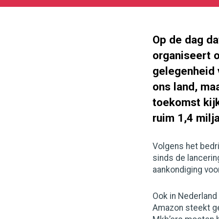
10-
27
1000
562
Op de dag da
organiseert 
gelegenheid v
ons land, maa
toekomst kij
ruim 1,4 milj
Volgens het bedri
sinds de lancerin
aankondiging voor
Ook in Nederland
Amazon steekt gel