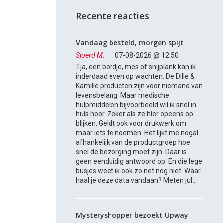
Recente reacties
Vandaag besteld, morgen spijt
Sjoerd M.
07-08-2026 @ 12:50
Tja, een bordje, mes of snijplank kan ik
inderdaad even op wachten. De Dille &
Kamille producten zijn voor niemand van
levensbelang. Maar medische
hulpmiddelen bijvoorbeeld wil ik snel in
huis hoor. Zeker als ze hier opeens op
blijken. Geldt ook voor drukwerk om
maar iets te noemen. Het lijkt me nogal
afhankelijk van de productgroep hoe
snel de bezorging moet zijn. Daar is
geen eenduidig antwoord op. En die lege
busjes weet ik ook zo net nog niet. Waar
haal je deze data vandaan? Meten jul...
Mysteryshopper bezoekt Upway