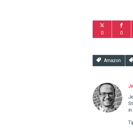
0
0
Amazon
J
Twinkle
|
Je
Digital
St
Commerce
https://
in
96
54
Ti