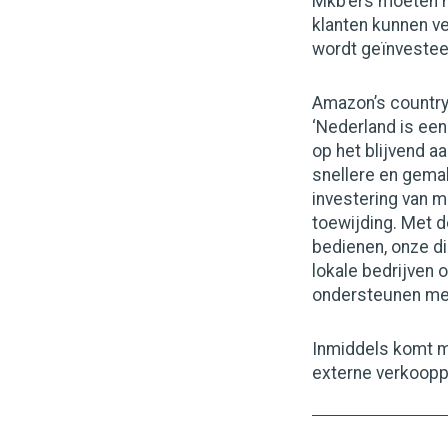
Mkb’ers moeten h
klanten kunnen ve
wordt geïnvestee
Amazon’s countrym
‘Nederland is een
op het blijvend a
snellere en gema
investering van m
toewijding. Met 
bedienen, onze di
lokale bedrijven
ondersteunen met
Inmiddels komt m
externe verkoopp