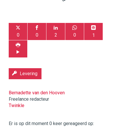
0
0
2
0
1
Levering
Bernadette van den Hooven
Freelance redacteur
Twinkle
Twinkle
|
Er is op dit moment 0 keer gereageerd op:
Digital