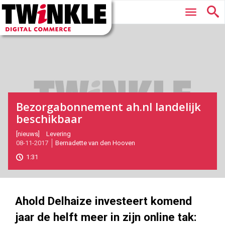
Twinkle
Hoofdmenu
|
Digital
Commerce
Bezorgabonnement ah.nl landelijk
beschikbaar
2017-
[nieuws]
Levering
08-11-2017
Bernadette van den Hooven
11-
08T10:43:00
1:31
2017-
11-
08
1000
562
Ahold Delhaize investeert komend
jaar de helft meer in zijn online tak: