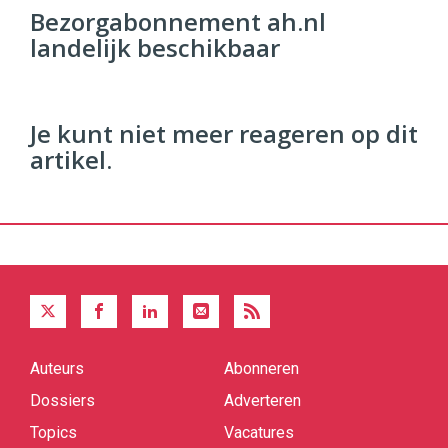
Commerce
https://twinklemagazine.nl
Bezorgabonnement ah.nl
landelijk beschikbaar
96
54
Je kunt niet meer reageren op dit
artikel.
Auteurs
Abonneren
Quick
links
Dossiers
Adverteren
Topics
Vacatures