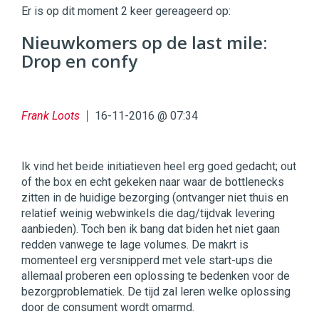
|
Er is op dit moment 2 keer gereageerd op:
Digital
Commerce
https://twinklemagazine.nl
Nieuwkomers op de last mile:
Drop en confy
96
54
Frank Loots
16-11-2016 @ 07:34
Ik vind het beide initiatieven heel erg goed gedacht; out
of the box en echt gekeken naar waar de bottlenecks
zitten in de huidige bezorging (ontvanger niet thuis en
relatief weinig webwinkels die dag/tijdvak levering
aanbieden). Toch ben ik bang dat biden het niet gaan
redden vanwege te lage volumes. De makrt is
momenteel erg versnipperd met vele start-ups die
allemaal proberen een oplossing te bedenken voor de
bezorgproblematiek. De tijd zal leren welke oplossing
door de consument wordt omarmd.