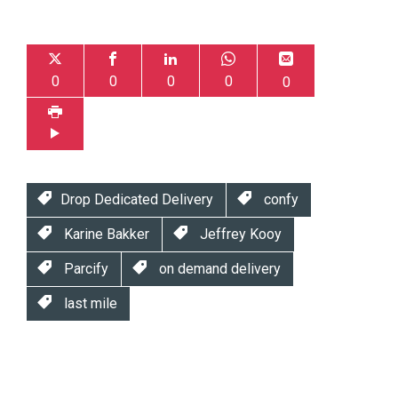
0
0
0
0
0
Drop Dedicated Delivery
confy
Karine Bakker
Jeffrey Kooy
Parcify
on demand delivery
last mile
Twinkle
Twinkle