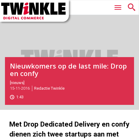
Twinkle
Hoofdmenu
|
Digital
Commerce
Nieuwkomers op de last mile: Drop
en confy
2016-
[nieuws]
15-11-2016
Redactie Twinkle
11-
15T17:55:00
1:43
2017-
05-
27
1524
857
Met Drop Dedicated Delivery en confy
dienen zich twee startups aan met