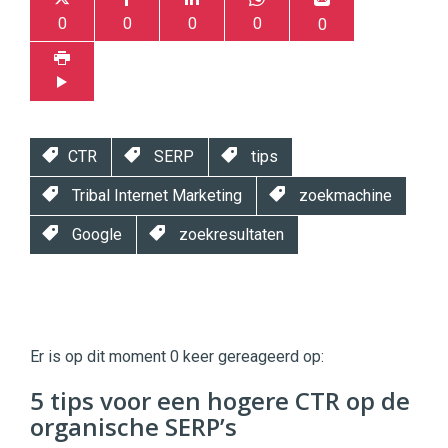
0
0
0
0
0
CTR
SERP
tips
Tribal Internet Marketing
zoekmachine
Google
zoekresultaten
Twinkle
Twinkle
|
Er is op dit moment 0 keer gereageerd op:
Digital
Commerce
https://twinklemagazine.nl
5 tips voor een hogere CTR op de
organische SERP’s
96
54