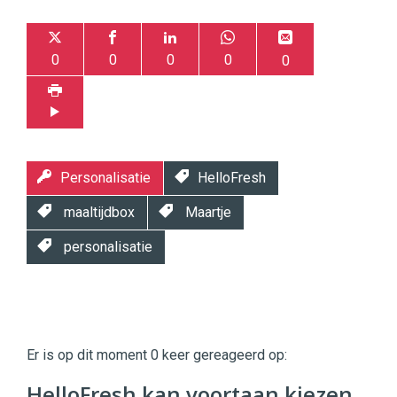
0
0
0
0
0
Personalisatie
HelloFresh
maaltijdbox
Maartje
personalisatie
Twinkle
Twinkle
|
Er is op dit moment 0 keer gereageerd op:
Digital
Commerce
https://twinklemagazine.nl
HelloFresh kan voortaan kiezen