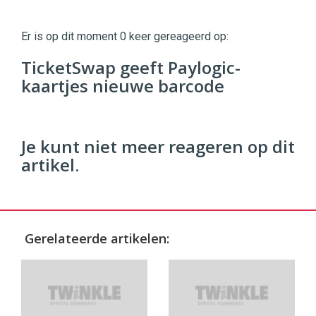
Twinkle
Twinkle
|
Er is op dit moment 0 keer gereageerd op:
Digital
Commerce
https://twinklemagazine.nl
TicketSwap geeft Paylogic-
kaartjes nieuwe barcode
96
54
Je kunt niet meer reageren op dit
artikel.
Gerelateerde artikelen: