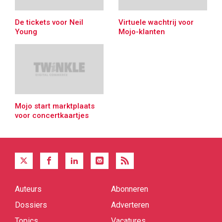
De tickets voor Neil
Virtuele wachtrij voor
Young
Mojo-klanten
Mojo start marktplaats
voor concertkaartjes
Auteurs
Abonneren
Quick
links
Dossiers
Adverteren
Topics
Vacatures