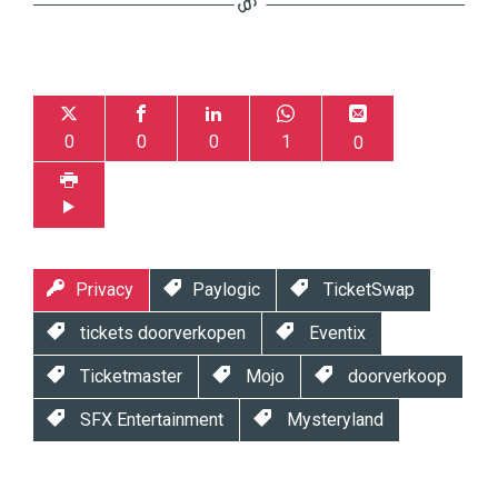
0
0
0
1
0
Privacy
Paylogic
TicketSwap
tickets doorverkopen
Eventix
Ticketmaster
Mojo
doorverkoop
SFX Entertainment
Mysteryland