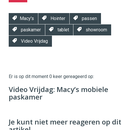
Macy's
Hointer
passen
paskamer
tablet
showroom
Video Vrijdag
Twinkle
Twinkle
|
Er is op dit moment 0 keer gereageerd op:
Digital
Commerce
https://twinklemagazine.nl
Video Vrijdag: Macy’s mobiele
paskamer
96
54
Je kunt niet meer reageren op dit
artikel.