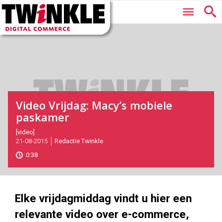
Twinkle
Hoofdmenu
|
Digital
Commerce
Video Vrijdag: Macy’s mobiele
paskamer
2015-
[video]
21-08-2015
Redactie Twinkle
08-
21T17:30:00
0:38
2017-
05-
27
180
101
Elke vrijdagmiddag vindt u hier een
relevante video over e-commerce,