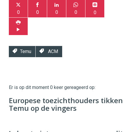
0
0
0
0
0
Temu
ACM
Twinkle
Twinkle
|
Er is op dit moment 0 keer gereageerd op:
Digital
Commerce
https://twinklemagazine.nl
Europese toezichthouders tikken
Temu op de vingers
96
54